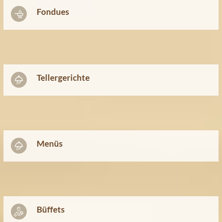
Fondues
Tellergerichte
Menüs
Büffets