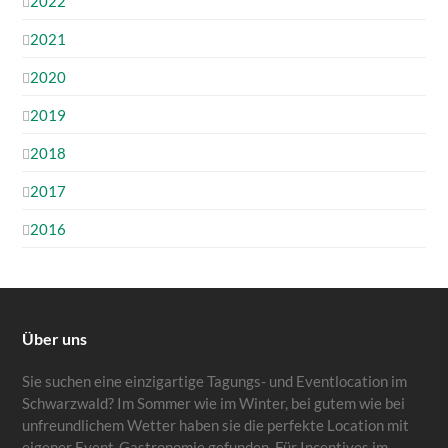
2022
2021
2020
2019
2018
2017
2016
Über uns
Sie suchen eine einzigartige Tagungs- und Eventlocation im
Schwarzwald? Im Sommer wie im Winter, bei gutem wie bei
unfreundlichem Wetter haben sie die perfekte Location mit
eigener Event-Gastronomie gefunden. Für Incentives im