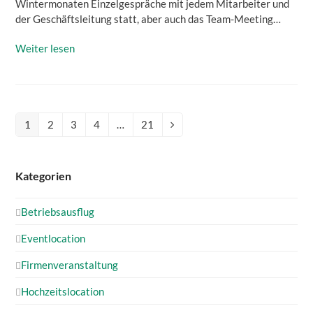
Wintermonaten Einzelgespräche mit jedem Mitarbeiter und
der Geschäftsleitung statt, aber auch das Team-Meeting…
Weiter lesen
1
2
3
4
…
21
Seite
Seite
Seite
Seite
Seite
Vorwärts
Kategorien
Betriebsausflug
Eventlocation
Firmenveranstaltung
Hochzeitslocation