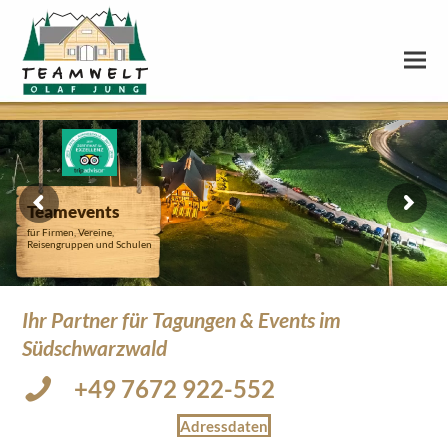
Teamevents
für Firmen, Vereine,
Reisengruppen und Schulen
Ihr Partner für Tagungen & Events im
Südschwarzwald
+49 7672 922-552
Adressdaten