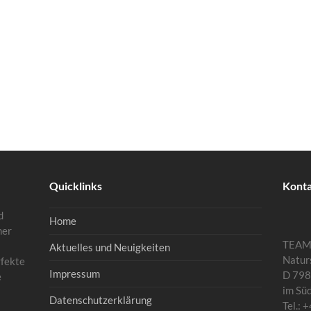
Quicklinks
Kont
d
Home
mer
TEA
Aktuelles und Neuigkeiten
Natur
rfekte
Impressum
D 798
e
im Sü
Datenschutzerklärung
Tel.: