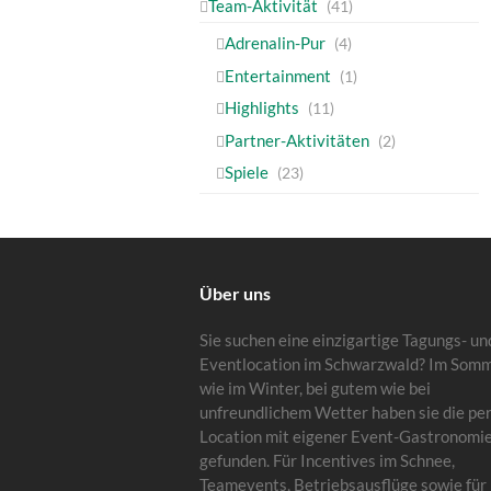
Team-Aktivität
(41)
Adrenalin-Pur
(4)
Entertainment
(1)
Highlights
(11)
Partner-Aktivitäten
(2)
Spiele
(23)
Über uns
Sie suchen eine einzigartige Tagungs- un
Eventlocation im Schwarzwald? Im Som
wie im Winter, bei gutem wie bei
unfreundlichem Wetter haben sie die pe
Location mit eigener Event-Gastronomi
gefunden. Für Incentives im Schnee,
Teamevents, Betriebsausflüge sowie für