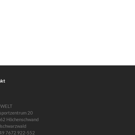
akt
MWELT
sportzentrum 20
62 Höchenschwand
dschwarzwald
 +49 7672 922-552