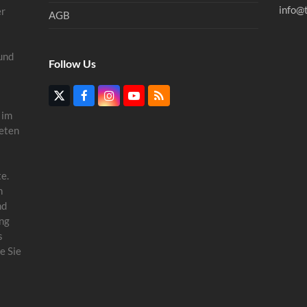
info@
er
AGB
und
Follow Us
Twitter
Facebook
Instagram
YouTube
RSS
(deprecated)
 im
eten
e.
n
nd
ung
s
e Sie