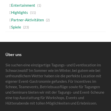
Entertainment
(1)
Highlights
(11)
Partner-Aktivitäten
(2)
Spiele
(23)
Über uns
Sie suchen eine einzigartige Tagungs- und Eventlocation im
Schwarzwald? Im Sommer wie im Winter, bei gutem wie bei
unfreundlichem Wetter haben sie die perfekte Location mit
eigener Event-Gastronomie gefunden. Für Incentives im
Schnee, Teamevents, Betriebsausflüge sowie für Tagungen
und Seminare bieten wir mit der Tagungs- und Event-Scheune
eine top Ausstattung für Workshops, Events und
Hüttenabende mit tollen Möglichkeiten und Erlebnissen.