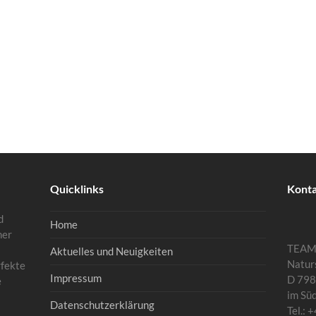
Quicklinks
Kont
d
Home
mer
TEA
Aktuelles und Neuigkeiten
Natur
rfekte
Impressum
D 798
e
im Sü
Datenschutzerklärung
Tel.: