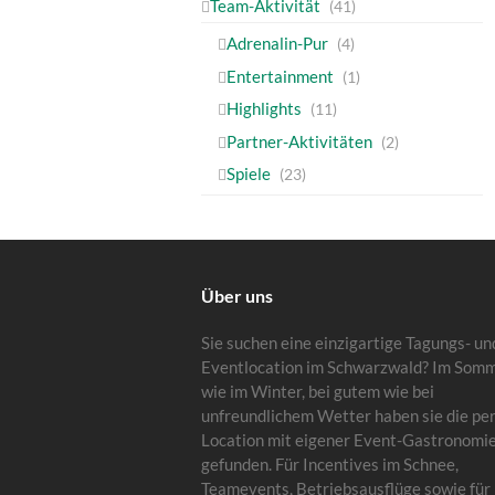
Team-Aktivität
(41)
Adrenalin-Pur
(4)
Entertainment
(1)
Highlights
(11)
Partner-Aktivitäten
(2)
Spiele
(23)
Über uns
Sie suchen eine einzigartige Tagungs- un
Eventlocation im Schwarzwald? Im Som
wie im Winter, bei gutem wie bei
unfreundlichem Wetter haben sie die pe
Location mit eigener Event-Gastronomi
gefunden. Für Incentives im Schnee,
Teamevents, Betriebsausflüge sowie für