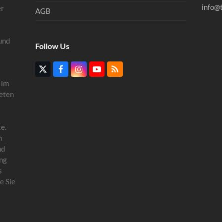
info@
er
AGB
und
Follow Us
Twitter
Facebook
Instagram
YouTube
RSS
(deprecated)
 im
eten
e.
n
nd
ung
s
e Sie