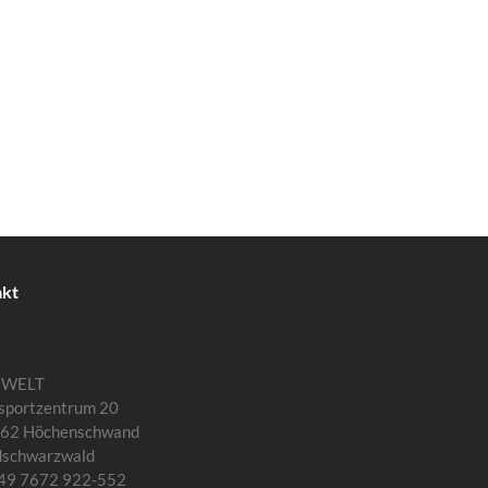
akt
MWELT
sportzentrum 20
62 Höchenschwand
dschwarzwald
 +49 7672 922-552