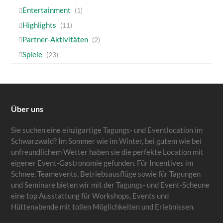
Entertainment
(1)
Highlights
(11)
Partner-Aktivitäten
(2)
Spiele
(23)
Über uns
Sie suchen eine einzigartige Tagungs- und Eventlocation im
Schwarzwald? Im Sommer wie im Winter, bei gutem wie bei
unfreundlichem Wetter haben sie die perfekte Location mit
eigener Event-Gastronomie gefunden. Für Incentives im
Schnee, Teamevents, Betriebsausflüge sowie für Tagungen
und Seminare bieten wir mit der Tagungs- und Event-Scheune
eine top Ausstattung für Workshops, Events und
Hüttenabende mit tollen Möglichkeiten und Erlebnissen.