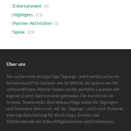
Entertainment
(1)
Highlights
(11)
Partner-Aktivitäten
(2)
Spiele
(23)
Über uns
Sie suchen eine einzigartige Tagungs- und Eventlocation im
Schwarzwald? Im Sommer wie im Winter, bei gutem wie bei
unfreundlichem Wetter haben sie die perfekte Location mit
eigener Event-Gastronomie gefunden. Für Incentives im
Schnee, Teamevents, Betriebsausflüge sowie für Tagungen
und Seminare bieten wir mit der Tagungs- und Event-Scheune
eine top Ausstattung für Workshops, Events und
Hüttenabende mit tollen Möglichkeiten und Erlebnissen.