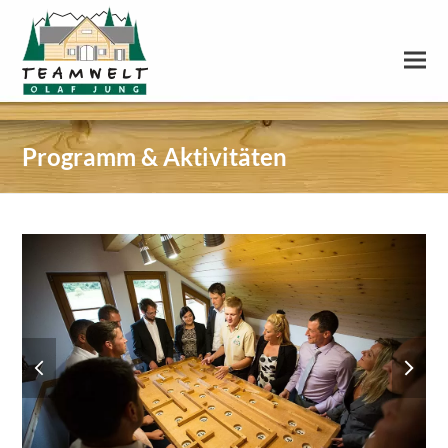
Programm & Aktivitäten
previous
next
slide
slide