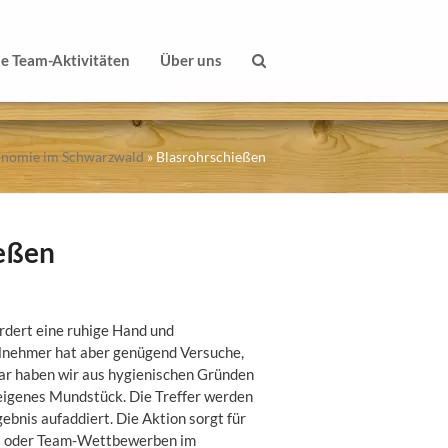
le Team-Aktivitäten
Über uns
ronomie im Schwarzwald
»
Blasrohrschießen
eßen
rdert eine ruhige Hand und
eilnehmer hat aber genügend Versuche,
Klar haben wir aus hygienischen Gründen
 eigenes Mundstück. Die Treffer werden
ebnis aufaddiert. Die Aktion sorgt für
ts oder Team-Wettbewerben im