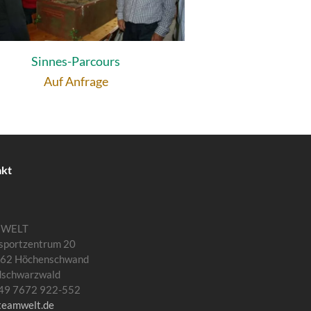
Sinnes-Parcours
Auf Anfrage
akt
MWELT
sportzentrum 20
62 Höchenschwand
dschwarzwald
 +49 7672 922-552
teamwelt.de