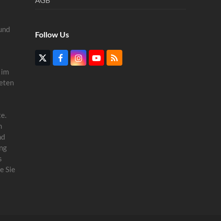
und
Follow Us
Twitter
Facebook
Instagram
YouTube
RSS
(deprecated)
 im
eten
e.
n
nd
ung
s
e Sie