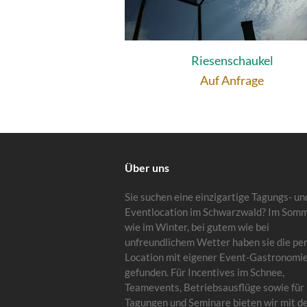
Riesenschaukel
Auf Anfrage
Über uns
Sie suchen eine einzigartige Tagungs- un
Eventlocation im Schwarzwald? Im Som
wie im Winter, bei gutem wie bei
unfreundlichem Wetter haben sie die pe
Location mit eigener Event-Gastronomi
gefunden. Für Incentives im Schnee,
Teamevents, Betriebsausflüge sowie für
Tagungen und Seminare bieten wir mit d