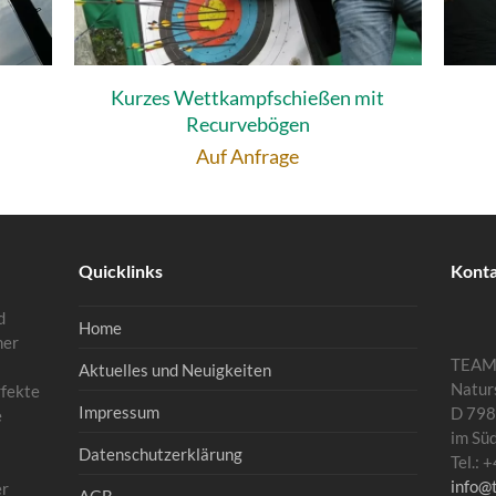
Kurzes Wettkampfschießen mit
Recurvebögen
Auf Anfrage
Quicklinks
Kont
d
Home
mer
TEA
Aktuelles und Neuigkeiten
Natur
rfekte
Impressum
D 798
e
im Sü
Datenschutzerklärung
Tel.:
info@
er
AGB