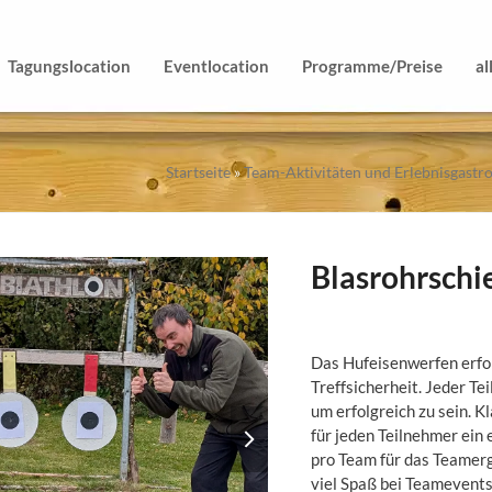
Tagungslocation
Eventlocation
Programme/Preise
al
Startseite
»
Team-Aktivitäten und Erlebnisgast
Blasrohrschi
Das Hufeisenwerfen erfo
Treffsicherheit. Jeder T
um erfolgreich zu sein. 
next
für jeden Teilnehmer ein
slide
pro Team für das Teamerg
viel Spaß bei Teameven