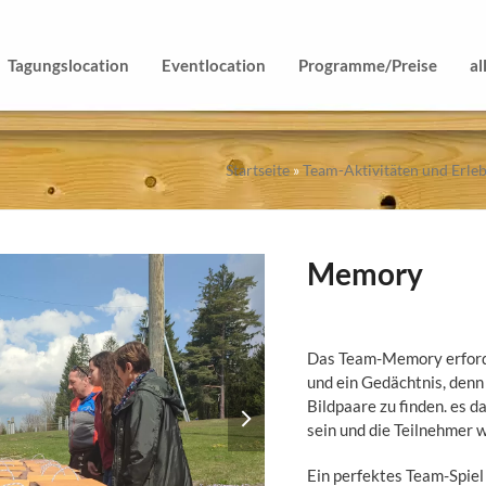
Tagungslocation
Eventlocation
Programme/Preise
al
Startseite
»
Team-Aktivitäten und Erle
Memory
Das Team-Memory erford
und ein Gedächtnis, denn e
next
Bildpaare zu finden. es d
slide
sein und die Teilnehmer w
Ein perfektes Team-Spiel 