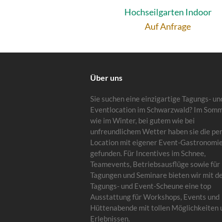
Hochseilgarten Indoor
Auf Anfrage
Über uns
Sie suchen eine einzigartige Tagungs- un
Eventlocation im Schwarzwald? Im Som
wie im Winter, bei gutem wie bei
unfreundlichem Wetter haben sie die pe
Location mit eigener Event-Gastronomi
gefunden. Für Incentives im Schnee,
Teamevents, Betriebsausflüge sowie für
Tagungen und Seminare bieten wir mit d
Tagungs- und Event-Scheune eine top
Ausstattung für Workshops, Events und
Hüttenabende mit tollen Möglichkeiten 
Erlebnissen.