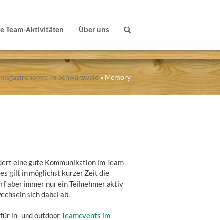
le Team-Aktivitäten
Über uns
bnisgastronomie im Schwarzwald
»
Memory
ert eine gute Kommunikation im Team
s gilt in möglichst kurzer Zeit die
arf aber immer nur ein Teilnehmer aktiv
echseln sich dabei ab.
für in- und outdoor
Teamevents im