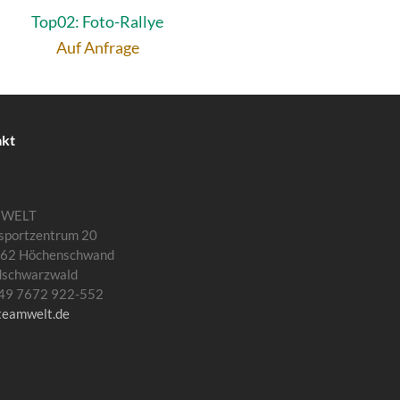
Top02: Foto-Rallye
Auf Anfrage
akt
MWELT
sportzentrum 20
62 Höchenschwand
dschwarzwald
 +49 7672 922-552
teamwelt.de