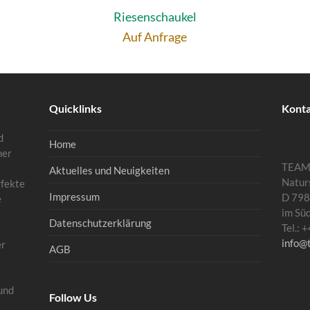
Riesenschaukel
Auf Anfrage
Quicklinks
Kont
d
Home
mer
TEA
Aktuelles und Neuigkeiten
Natur
rfekte
Impressum
D 798
e
im Sü
Datenschutzerklärung
Tel.:
info@
er
AGB
und
Follow Us