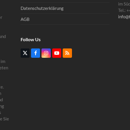
im Sü
Datenschutzerklärung
Tel.:
info@
er
AGB
und
Follow Us
Twitter
Facebook
Instagram
YouTube
RSS
(deprecated)
 im
eten
e.
n
nd
ung
s
e Sie