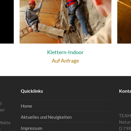
Klettern-Indoor
Auf Anfrage
Quicklinks
Kont
d
Home
mer
TEA
Aktuelles und Neuigkeiten
Natur
rfekte
Impressum
D 798
e