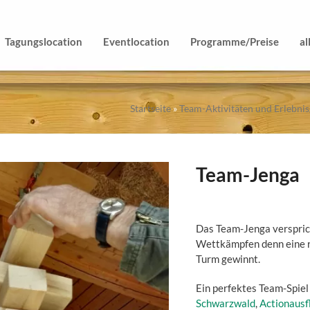
Tagungslocation
Eventlocation
Programme/Preise
al
Startseite
»
Team-Aktivitäten und Erlebni
Team-Jenga
Das Team-Jenga verspric
Wettkämpfen denn eine r
Turm gewinnt.
Ein perfektes Team-Spiel 
Schwarzwald
,
Actionausf