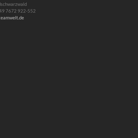
dschwarzwald
 +49 7672 922-552
teamwelt.de