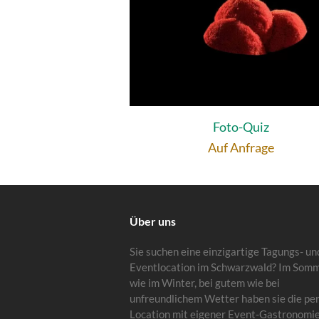
Foto-Quiz
Auf Anfrage
Über uns
Sie suchen eine einzigartige Tagungs- un
Eventlocation im Schwarzwald? Im Som
wie im Winter, bei gutem wie bei
unfreundlichem Wetter haben sie die pe
Location mit eigener Event-Gastronomi