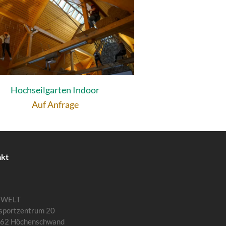
Hochseilgarten Indoor
Auf Anfrage
akt
MWELT
sportzentrum 20
62 Höchenschwand