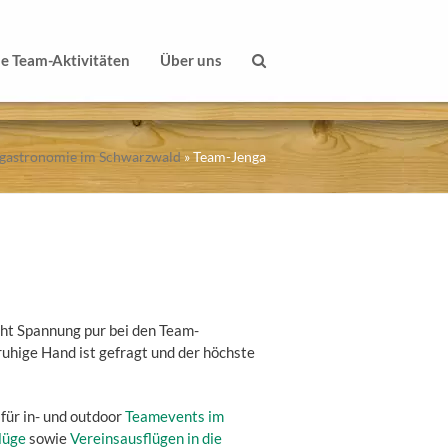
le Team-Aktivitäten
Über uns
sgastronomie im Schwarzwald
»
Team-Jenga
ht Spannung pur bei den Team-
uhige Hand ist gefragt und der höchste
für in- und outdoor
Teamevents im
lüge
sowie
Vereinsausflügen in die