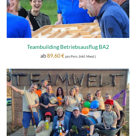
Teambuilding Betriebsausflug BA2
ab
89,60
€
pro Pers. (inkl. Mwst.)