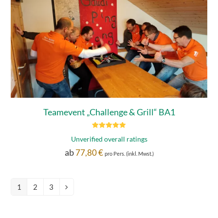
Teamevent „Challenge & Grill“ BA1
Bewertet mit
Unverified overall ratings
5.00
von 5
ab
77,80
€
pro Pers. (inkl. Mwst.)
1
2
3