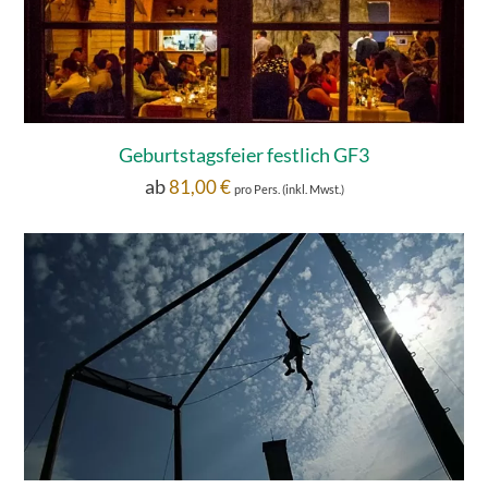
Geburtstagsfeier festlich GF3
ab
81,00
€
pro Pers. (inkl. Mwst.)