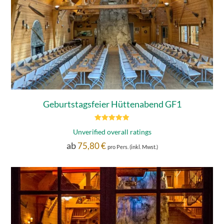
Geburtstagsfeier Hüttenabend GF1
Bewertet mit
Unverified overall ratings
5.00
von 5
ab
75,80
€
pro Pers. (inkl. Mwst.)