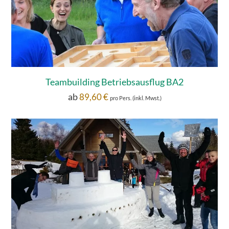
Teambuilding Betriebsausflug BA2
ab
89,60
€
pro Pers. (inkl. Mwst.)