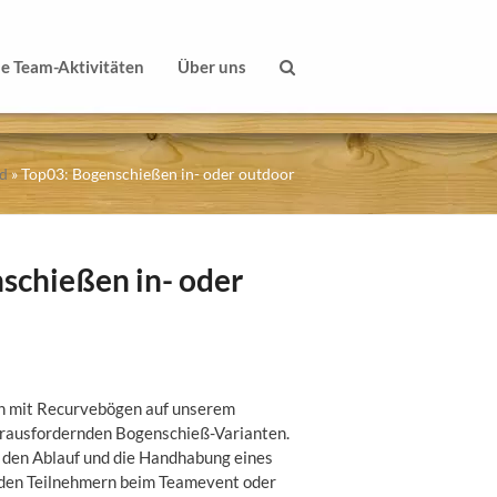
le Team-Aktivitäten
Über uns
ld
»
Top03: Bogenschießen in- oder outdoor
schießen in- oder
n mit Recurvebögen auf unserem
rausfordernden Bogenschieß-Varianten.
 den Ablauf und die Handhabung eines
den Teilnehmern beim Teamevent oder