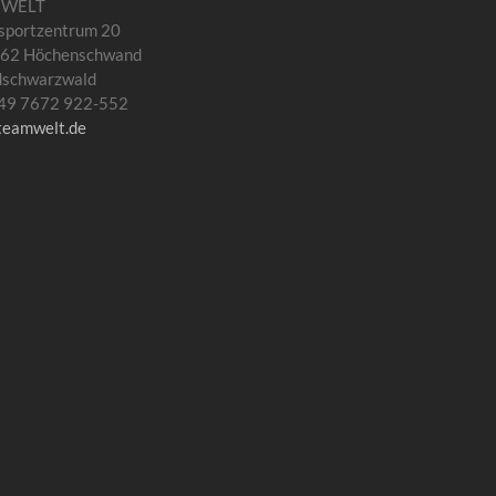
MWELT
sportzentrum 20
62 Höchenschwand
dschwarzwald
 +49 7672 922-552
teamwelt.de