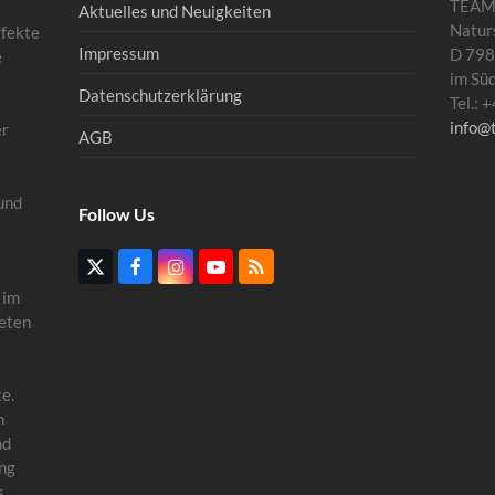
TEA
Aktuelles und Neuigkeiten
Natur
rfekte
Impressum
D 798
e
im Sü
Datenschutzerklärung
Tel.:
info@
er
AGB
und
Follow Us
Twitter
Facebook
Instagram
YouTube
RSS
(deprecated)
 im
eten
e.
n
nd
ung
s