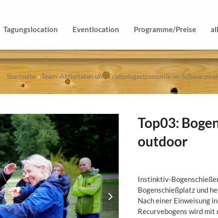
Tagungslocation
Eventlocation
Programme/Preise
al
Startseite
»
Team-Aktivitäten und Erlebnisgastronomie im Schwarzwa
Top03: Bogen
outdoor
Instinktiv-Bogenschieße
next
Bogenschießplatz und he
slide
Nach einer Einweisung in
Recurvebogens wird mit 