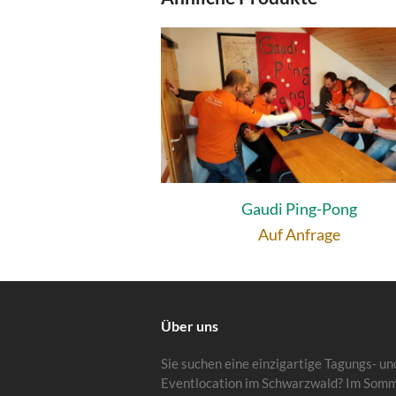
Gaudi Ping-Pong
Auf Anfrage
Über uns
Sie suchen eine einzigartige Tagungs- un
Eventlocation im Schwarzwald? Im Som