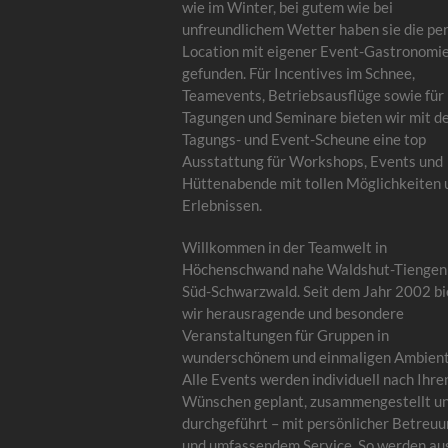
wie im Winter, bei gutem wie bei
unfreundlichem Wetter haben sie die pe
Location mit eigener Event-Gastronomi
gefunden. Für Incentives im Schnee,
Teamevents, Betriebsausflüge sowie für
Tagungen und Seminare bieten wir mit d
Tagungs- und Event-Scheune eine top
Ausstattung für Workshops, Events und
Hüttenabende mit tollen Möglichkeiten 
Erlebnissen.
Willkommen in der Teamwelt in
Höchenschwand nahe Waldshut-Tiengen
Süd-Schwarzwald. Seit dem Jahr 2002 bi
wir herausragende und besondere
Veranstaltungen für Gruppen in
wunderschönem und einmaligen Ambient
Alle Events werden individuell nach Ihre
Wünschen geplant, zusammengestellt u
durchgeführt – mit persönlicher Betreu
und umfassendem Service. So werden au