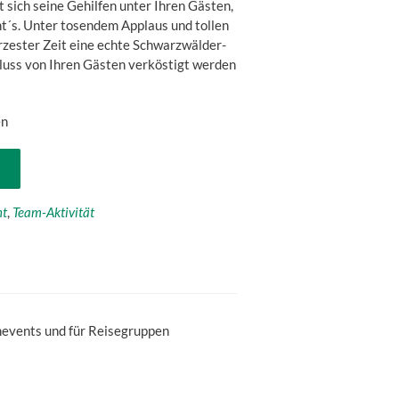
 sich seine Gehilfen unter Ihren Gästen,
eht´s. Unter tosendem Applaus und tollen
zester Zeit eine echte Schwarzwälder-
hluss von Ihren Gästen verköstigt werden
en
nt
,
Team-Aktivität
mevents und für Reisegruppen