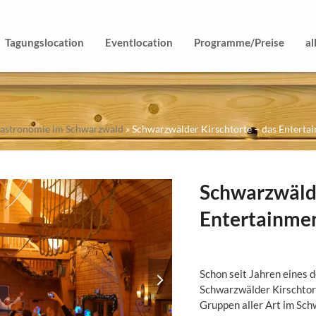
Tagungslocation
Eventlocation
Programme/Preise
al
sgastronomie im Schwarzwald
»
Schwarzwälder Kirschtorte – das Enterta
Schwarzwälde
Entertainmen
next
Schon seit Jahren eines d
slide
Schwarzwälder Kirschtor
Gruppen aller Art im Sch