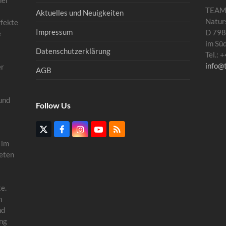
mer
TEA
Aktuelles und Neuigkeiten
Natur
rfekte
Impressum
D 798
e
im Sü
Datenschutzerklärung
Tel.:
info@
er
AGB
und
Follow Us
Twitter
Facebook
Instagram
YouTube
RSS
(deprecated)
 im
eten
e.
n
nd
ung