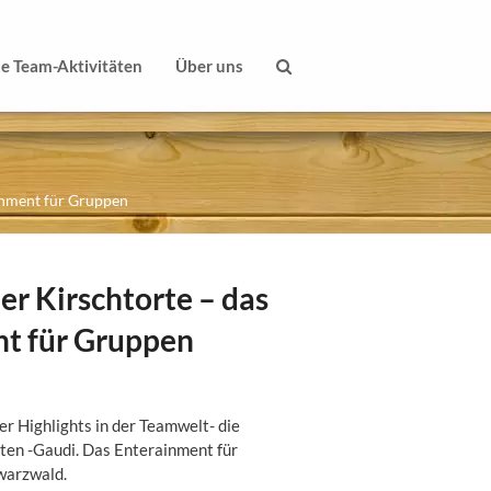
le Team-Aktivitäten
Über uns
inment für Gruppen
r Kirschtorte – das
t für Gruppen
er Highlights in der Teamwelt- die
ten -Gaudi. Das Enterainment für
warzwald.