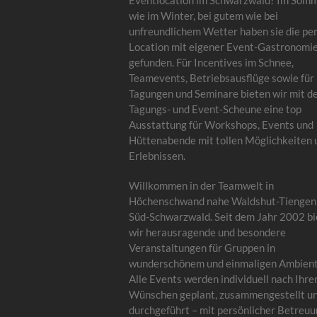
Eventlocation im Schwarzwald? Im Som
wie im Winter, bei gutem wie bei
unfreundlichem Wetter haben sie die pe
Location mit eigener Event-Gastronomi
gefunden. Für Incentives im Schnee,
Teamevents, Betriebsausflüge sowie für
Tagungen und Seminare bieten wir mit d
Tagungs- und Event-Scheune eine top
Ausstattung für Workshops, Events und
Hüttenabende mit tollen Möglichkeiten 
Erlebnissen.
Willkommen in der Teamwelt in
Höchenschwand nahe Waldshut-Tiengen
Süd-Schwarzwald. Seit dem Jahr 2002 bi
wir herausragende und besondere
Veranstaltungen für Gruppen in
wunderschönem und einmaligen Ambient
Alle Events werden individuell nach Ihre
Wünschen geplant, zusammengestellt u
durchgeführt – mit persönlicher Betreu