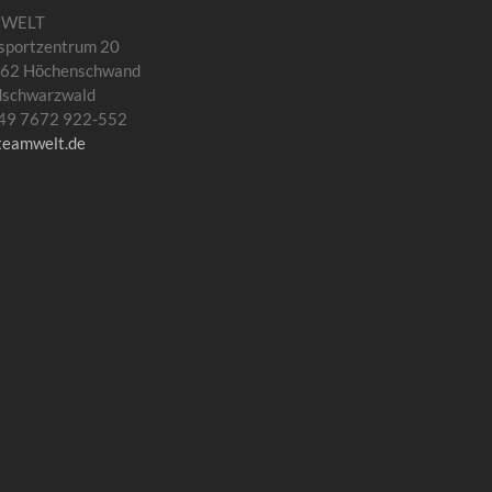
MWELT
sportzentrum 20
62 Höchenschwand
dschwarzwald
 +49 7672 922-552
teamwelt.de