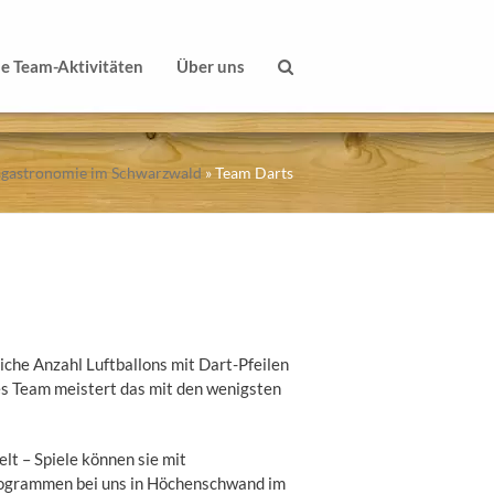
le Team-Aktivitäten
Über uns
isgastronomie im Schwarzwald
»
Team Darts
iche Anzahl Luftballons mit Dart-Pfeilen
es Team meistert das mit den wenigsten
t – Spiele können sie mit
rogrammen bei uns in Höchenschwand im