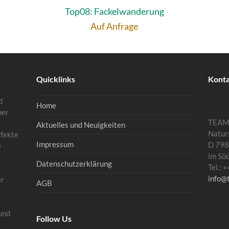
Top08: Fackelwanderung
Auf Anfrage
Quicklinks
Kont
d
Home
mer
TEA
Aktuelles und Neuigkeiten
Natur
rfekte
Impressum
D 798
e
im Sü
Datenschutzerklärung
Tel.:
info@
er
AGB
und
Follow Us