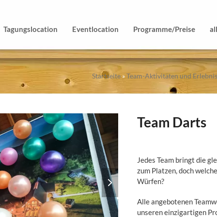
Tagungslocation
Eventlocation
Programme/Preise
al
Startseite
»
Team-Aktivitäten und Erlebn
Team Darts
Jedes Team bringt die gle
zum Platzen, doch welch
next
Würfen?
slide
Alle angebotenen Teamwel
unseren einzigartigen P