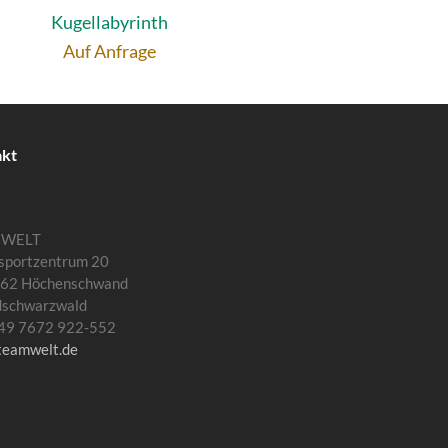
Kugellabyrinth
Auf Anfrage
akt
MWELT
sportzentrum 20
62 Höchenschwand
dschwarzwald
 +49 7672 922-552
teamwelt.de