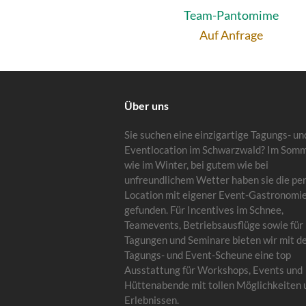
Team-Pantomime
Auf Anfrage
Über uns
Sie suchen eine einzigartige Tagungs- un
Eventlocation im Schwarzwald? Im Som
wie im Winter, bei gutem wie bei
unfreundlichem Wetter haben sie die pe
Location mit eigener Event-Gastronomi
gefunden. Für Incentives im Schnee,
Teamevents, Betriebsausflüge sowie für
Tagungen und Seminare bieten wir mit d
Tagungs- und Event-Scheune eine top
Ausstattung für Workshops, Events und
Hüttenabende mit tollen Möglichkeiten 
Erlebnissen.