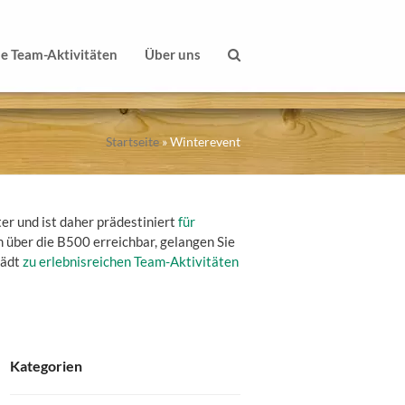
le Team-Aktivitäten
Über uns
Startseite
»
Winterevent
r und ist daher prädestiniert
für
 über die B500 erreichbar, gelangen Sie
lädt
zu erlebnisreichen Team-Aktivitäten
Kategorien