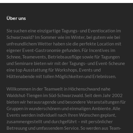
Über uns
Sie suchen eine einzigartige Tagungs- und Eventlocation im
Schwarzwald? Im Sommer wie im Winter, bei gutem wie bei
unfreundlichem Wetter haben sie die perfekte Location mit
eigener Event-Gastronomie gefunden. Für Incentives im
Schnee, Teamevents, Betriebsausflüge sowie für Tagungen
und Seminare bieten wir mit der Tagungs- und Event-Scheune
eine top Ausstattung für Workshops, Events und
Hüttenabende mit tollen Möglichkeiten und Erlebnissen.
Willkommen in der Teamwelt in Höchenschwand nahe
Waldshut-Tiengen im Süd-Schwarzwald. Seit dem Jahr 2002
bieten wir herausragende und besondere Veranstaltungen für
Gruppen in wunderschönem und einmaligen Ambiente. Alle
Events werden individuell nach Ihren Wünschen geplant,
zusammengestellt und durchgeführt – mit persönlicher
Betreuung und umfassendem Service. So werden aus Team-