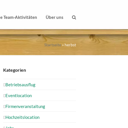
le Team-Aktivitäten
Über uns
Startseite
»
herbst
Kategorien
Betriebsausflug
Eventlocation
Firmenveranstaltung
Hochzeitslocation
Jobs