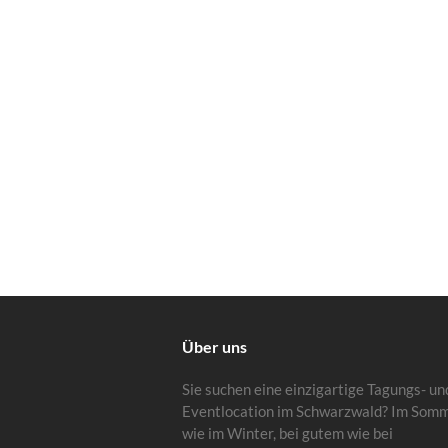
Über uns
Sie suchen eine einzigartige Tagungs- un
Eventlocation im Schwarzwald? Im Som
wie im Winter, bei gutem wie bei