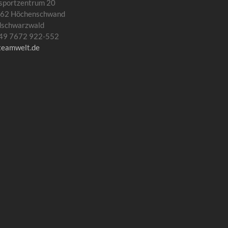
sportzentrum 20
62 Höchenschwand
dschwarzwald
 +49 7672 922-552
teamwelt.de