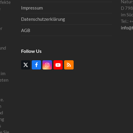
Natur
rfekte
Impressum
D 798
e
im Sü
Datenschutzerklärung
Tel.:
info@
er
AGB
und
Follow Us
Twitter
Facebook
Instagram
YouTube
RSS
(deprecated)
 im
eten
e.
n
nd
ung
s
e Sie