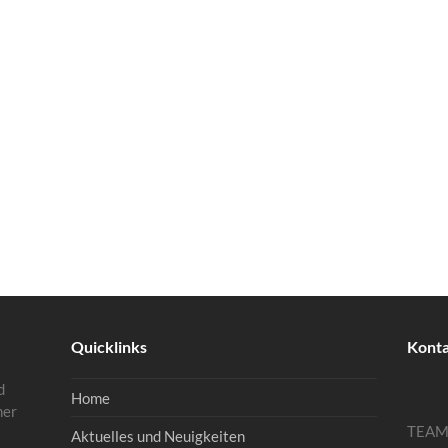
Quicklinks
Kont
d
Home
mer
TEA
Aktuelles und Neuigkeiten