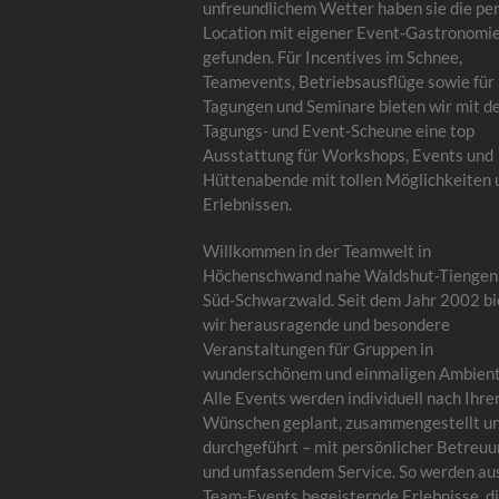
unfreundlichem Wetter haben sie die pe
Location mit eigener Event-Gastronomi
gefunden. Für Incentives im Schnee,
Teamevents, Betriebsausflüge sowie für
Tagungen und Seminare bieten wir mit d
Tagungs- und Event-Scheune eine top
Ausstattung für Workshops, Events und
Hüttenabende mit tollen Möglichkeiten 
Erlebnissen.
Willkommen in der Teamwelt in
Höchenschwand nahe Waldshut-Tiengen
Süd-Schwarzwald. Seit dem Jahr 2002 bi
wir herausragende und besondere
Veranstaltungen für Gruppen in
wunderschönem und einmaligen Ambient
Alle Events werden individuell nach Ihre
Wünschen geplant, zusammengestellt u
durchgeführt – mit persönlicher Betreu
und umfassendem Service. So werden au
Team-Events begeisternde Erlebnisse, di