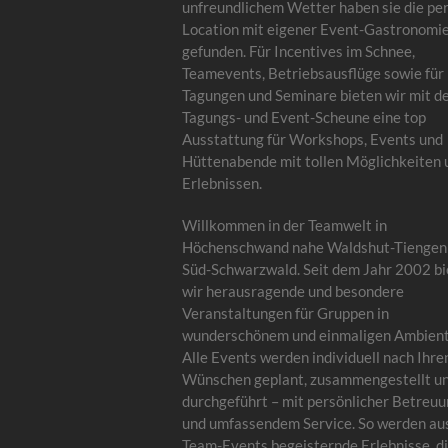
unfreundlichem Wetter haben sie die pe
Location mit eigener Event-Gastronomi
gefunden. Für Incentives im Schnee,
Teamevents, Betriebsausflüge sowie für
Tagungen und Seminare bieten wir mit d
Tagungs- und Event-Scheune eine top
Ausstattung für Workshops, Events und
Hüttenabende mit tollen Möglichkeiten 
Erlebnissen.
Willkommen in der Teamwelt in
Höchenschwand nahe Waldshut-Tiengen
Süd-Schwarzwald. Seit dem Jahr 2002 bi
wir herausragende und besondere
Veranstaltungen für Gruppen in
wunderschönem und einmaligen Ambient
Alle Events werden individuell nach Ihre
Wünschen geplant, zusammengestellt u
durchgeführt – mit persönlicher Betreu
und umfassendem Service. So werden au
Team-Events begeisternde Erlebnisse, di