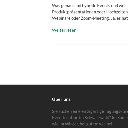
Was genau sind hybride Events und welch
Produktpräsentationen oder Hochzeiten?
Webinare oder Zoom-Meeting. Ja, es hat 
Weiter lesen
Über uns
Sie suchen eine einzigartige Tagungs- un
Eventlocation im Schwarzwald? Im Som
wie im Winter, bei gutem wie bei