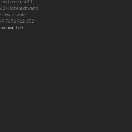
sportzentrum 20
62 Höchenschwand
dschwarzwald
 +49 7672 922-552
teamwelt.de