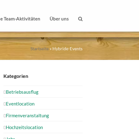
le Team-Aktivitäten
Über uns
Startseite
»
Hybride-Events
Kategorien
Betriebsausflug
Eventlocation
Firmenveranstaltung
Hochzeitslocation
Jobs