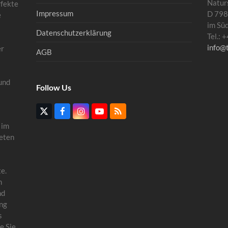
Natur
rfekte
Impressum
D 798
e
im Sü
Datenschutzerklärung
Tel.:
info@
er
AGB
und
Follow Us
Twitter
Facebook
Instagram
YouTube
RSS
(deprecated)
 im
eten
e.
n
nd
ung
s
e Sie