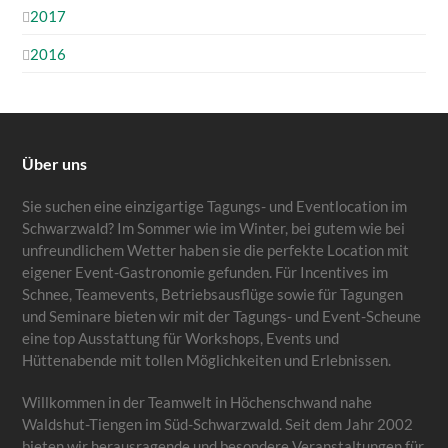
2017
2016
Über uns
Sie suchen eine einzigartige Tagungs- und Eventlocation im
Schwarzwald? Im Sommer wie im Winter, bei gutem wie bei
unfreundlichem Wetter haben sie die perfekte Location mit
eigener Event-Gastronomie gefunden. Für Incentives im
Schnee, Teamevents, Betriebsausflüge sowie für Tagungen
und Seminare bieten wir mit der Tagungs- und Event-Scheune
eine top Ausstattung für Workshops, Events und
Hüttenabende mit tollen Möglichkeiten und Erlebnissen.
Willkommen in der Teamwelt in Höchenschwand nahe
Waldshut-Tiengen im Süd-Schwarzwald. Seit dem Jahr 2002
bieten wir herausragende und besondere Veranstaltungen für