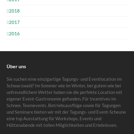
2018
2017
2016
Über uns
Sie suchen eine einzigartige Tagungs- und Eventlocation im
Schwarzwald? Im Sommer wie im Winter, bei gutem wie bei
unfreundlichem Wetter haben sie die perfekte Location mit
eigener Event-Gastronomie gefunden. Für Incentives im
Schnee, Teamevents, Betriebsausflüge sowie für Tagungen
und Seminare bieten wir mit der Tagungs- und Event-Scheune
eine top Ausstattung für Workshops, Events und
Hüttenabende mit tollen Möglichkeiten und Erlebnissen.