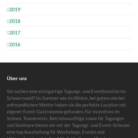
2019
2018
2017
2016
Über uns
Sie suchen eine einzigartige Tagungs- und Eventlocation im
Schwarzwald? Im Sommer wie im Winter, bei gutem wie bei
unfreundlichem Wetter haben sie die perfekte Location mit
eigener Event-Gastronomie gefunden. Für Incentives im
Schnee, Teamevents, Betriebsausflüge sowie für Tagungen
und Seminare bieten wir mit der Tagungs- und Event-Scheune
eine top Ausstattung für Workshops, Events und