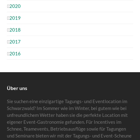
2020
2019
2018
2017
2016
Über uns
Sie suchen eine einzigartige Tagungs- und Eventlocation im
Schwarzwald? Im Sommer wie im Winter, bei gutem wie bei
unfreundlichem Wetter haben sie die perfekte Location mit
eigener Event-Gastronomie gefunden. Für Incentives im
Schnee, Teamevents, Betriebsausflüge sowie für Tagungen
und Seminare bieten wir mit der Tagungs- und Event-Scheune