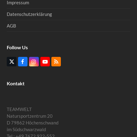
Impressum
Datenschutzerklärung
AGB
Follow Us
Twitter
Facebook
Instagram
YouTube
RSS
(deprecated)
Kontakt
TEAMWELT
Natursportzentrum 20
D 79862 Höchenschwand
im Südschwarzwald
Tel.: +49 7672 922-552