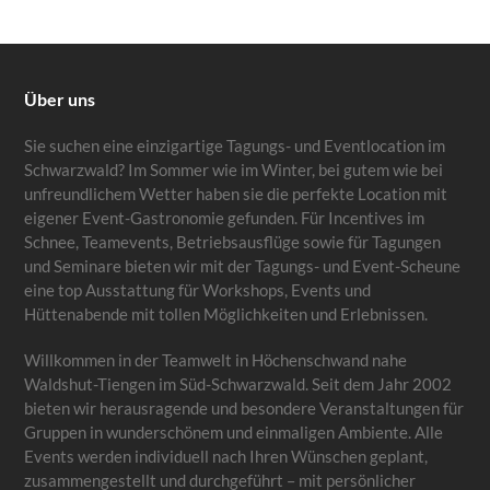
Über uns
Sie suchen eine einzigartige Tagungs- und Eventlocation im
Schwarzwald? Im Sommer wie im Winter, bei gutem wie bei
unfreundlichem Wetter haben sie die perfekte Location mit
eigener Event-Gastronomie gefunden. Für Incentives im
Schnee, Teamevents, Betriebsausflüge sowie für Tagungen
und Seminare bieten wir mit der Tagungs- und Event-Scheune
eine top Ausstattung für Workshops, Events und
Hüttenabende mit tollen Möglichkeiten und Erlebnissen.
Willkommen in der Teamwelt in Höchenschwand nahe
Waldshut-Tiengen im Süd-Schwarzwald. Seit dem Jahr 2002
bieten wir herausragende und besondere Veranstaltungen für
Gruppen in wunderschönem und einmaligen Ambiente. Alle
Events werden individuell nach Ihren Wünschen geplant,
zusammengestellt und durchgeführt – mit persönlicher