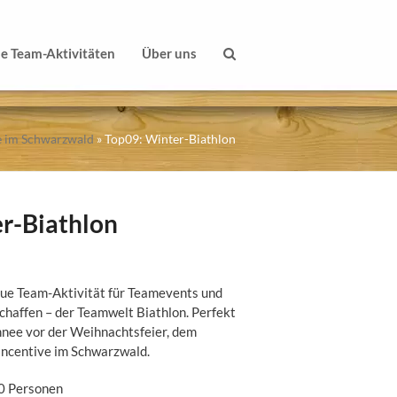
le Team-Aktivitäten
Über uns
e im Schwarzwald
»
Top09: Winter-Biathlon
r-Biathlon
eue Team-Aktivität für Teamevents und
chaffen – der Teamwelt Biathlon. Perfekt
chnee vor der Weihnachtsfeier, dem
ncentive im Schwarzwald.
0 Personen