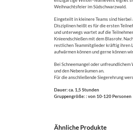
einzigartige Winter-Teamevent eignet si
Weihnachtsfeier im Südschwarzwald.
Eingeteilt in kleinere Teams sind hierbe
Disziplinen heißt es für die ersten Teil
und unterwegs wartet auf die Teilnehme
Knieendschießen mit dem Blasrohr. Nach 
restlichen Teammitglieder kräftig ihren 
aufwärmen können und gerne können wir 
Bei Schneemangel oder unfreundlichem W
und den Nebenräumen an.
Für die anschließende Siegerehrung werd
Dauer: ca. 1,5 Stunden
Gruppengröße: : von 10-120 Personen
Ähnliche Produkte