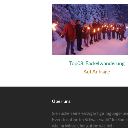
Top08: Fackelwanderung
Auf Anfrage
Über uns
Sie suchen eine einzigartige Tagungs- un
Eventlocation im Schwarzwald? Im Som
wie im Winter, bei gutem wie bei