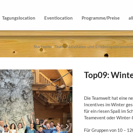
Tagungslocation
Eventlocation
Programme/Preise
al
Startseite
»
Team-Aktivitäten und Erlebnisgastronomi
Top09: Winte
Die Teamwelt hat eine n
Incentives im Winter ges
für ein riesen Spaß im S
Teamevent oder Winter-I
next
slide
Für Gruppen von 10 – 12