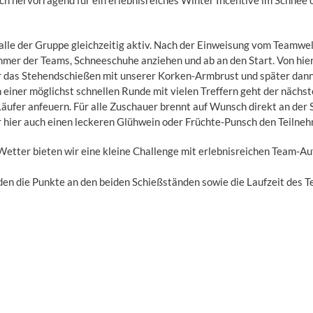
ch hervorragend für ein erlebnisreiches Winter Incentive im Schnee 
i alle der Gruppe gleichzeitig aktiv. Nach der Einweisung vom Teamwe
nehmer der Teams, Schneeschuhe anziehen und ab an den Start. Von hie
r das Stehendschießen mit unserer Korken-Armbrust und später dann
einer möglichst schnellen Runde mit vielen Treffern geht der nächs
Läufer anfeuern. Für alle Zuschauer brennt auf Wunsch direkt an der S
hier auch einen leckeren Glühwein oder Früchte-Punsch den Teilneh
etter bieten wir eine kleine Challenge mit erlebnisreichen Team-Au
en die Punkte an den beiden Schießständen sowie die Laufzeit des 