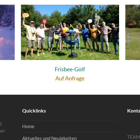
Frisbee-Golf
Auf Anfrage
Quicklinks
Kont
d
Home
mer
TEA
Aktuelles und Neuigkeiten