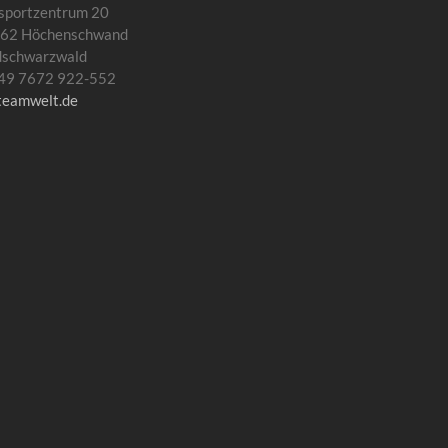
sportzentrum 20
62 Höchenschwand
dschwarzwald
 +49 7672 922-552
teamwelt.de