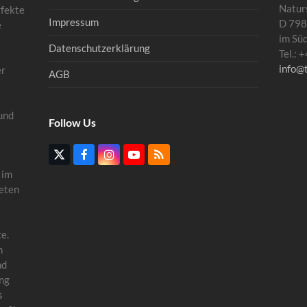
Natur
rfekte
Impressum
D 798
e
im Sü
Datenschutzerklärung
Tel.:
info@
er
AGB
und
Follow Us
Twitter
Facebook
Instagram
YouTube
RSS
(deprecated)
 im
eten
e.
n
nd
ung
s