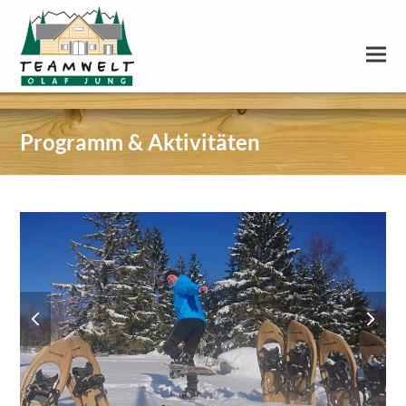
Programm & Aktivitäten
previous
next
slide
slide