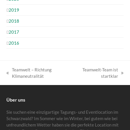
2019
2018
2017
2016
Teamwelt – Richtung
Teamwelt-Team ist
vorheriger
Nächster
Klimaneutralität
startklar
Beitrag:
Beitrag:
Über uns
Sie suchen eine einzigartige Tagungs- und Eventlocation im
Schwarzwald? Im Sommer wie im Winter, bei gutem wie bei
unfreundlichem Wetter haben sie die perfekte Location mit