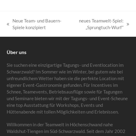
Neue Team- und Bauern-
neues Teamwelt-Spiel:
vorheriger
Nächster
Spiele konzipiert
„Sprungtuch-Wurf“
Beitrag:
Beitrag:
Über uns
Sie suchen eine einzigartige Tagungs- und Eventlocation im
Schwarzwald? Im Sommer wie im Winter, bei gutem wie bei
unfreundlichem Wetter haben sie die perfekte Location mit
eigener Event-Gastronomie gefunden. Für Incentives im
Schnee, Teamevents, Betriebsausflüge sowie für Tagungen
und Seminare bieten wir mit der Tagungs- und Event-Scheune
eine top Ausstattung für Workshops, Events und
Hüttenabende mit tollen Möglichkeiten und Erlebnissen.
Willkommen in der Teamwelt in Höchenschwand nahe
Waldshut-Tiengen im Süd-Schwarzwald. Seit dem Jahr 2002