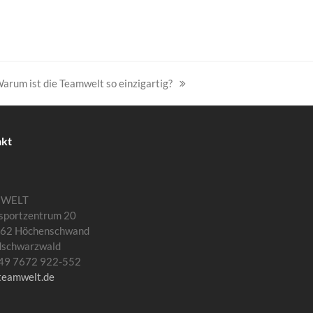
arum ist die Teamwelt so einzigartig?
ächster
eitrag:
akt
MWELT
sportzentrum 20
62 Höchenschwand
dschwarzwald
 +49 7672 922-552
teamwelt.de