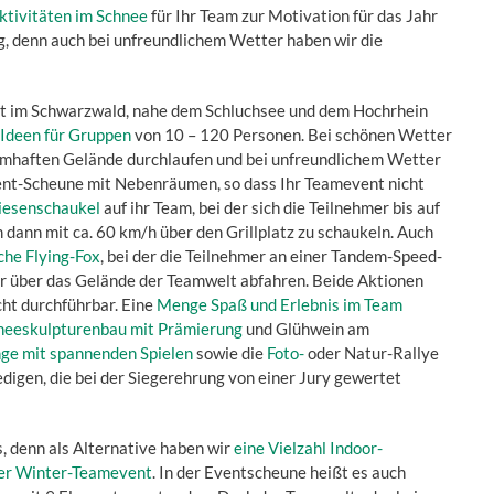
ktivitäten im Schnee
für Ihr Team zur Motivation für das Jahr
ig, denn auch bei unfreundlichem Wetter haben wir die
lt im Schwarzwald, nahe dem Schluchsee und dem Hochrhein
 Ideen für Gruppen
von 10 – 120 Personen. Bei schönen Wetter
umhaften Gelände durchlaufen und bei unfreundlichem Wetter
ent-Scheune mit Nebenräumen, so dass Ihr Teamevent nicht
iesenschaukel
auf ihr Team, bei der sich die Teilnehmer bis auf
dann mit ca. 60 km/h über den Grillplatz zu schaukeln. Auch
che Flying-Fox
, bei der die Teilnehmer an einer Tandem-Speed-
 über das Gelände der Teamwelt abfahren. Beide Aktionen
cht durchführbar. Eine
Menge Spaß und Erlebnis im Team
neeskulpturenbau mit Prämierung
und Glühwein am
ge mit spannenden Spielen
sowie die
Foto-
oder Natur-Rallye
digen, die bei der Siegerehrung von einer Jury gewertet
, denn als Alternative haben wir
eine Vielzahl Indoor-
der Winter-Teamevent
. In der Eventscheune heißt es auch