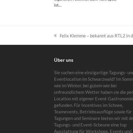
ist…
Felix Klemme – bekannt aus RTL2 in 
vorheriger
Beitrag:
Über uns
Sie suchen eine einzigartige Tagungs- un
Eventlocation im Schwarzwald? Im Som
wie im Winter, bei gutem wie bei
unfreundlichem Wetter haben sie die pe
Location mit eigener Event-Gastronomi
gefunden. Für Incentives im Schnee,
Teamevents, Betriebsausflüge sowie für
Tagungen und Seminare bieten wir mit d
Tagungs- und Event-Scheune eine top
Ausstattung für Workshops, Events und