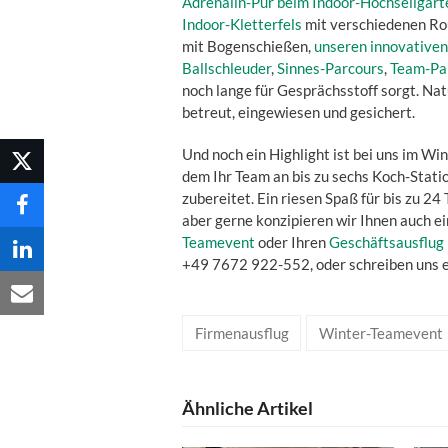
Adrenalin-Pur beim Indoor-Hochseilgart
Indoor-Kletterfels
mit verschiedenen Rou
mit Bogenschießen,
unseren innovative
Ballschleuder
,
Sinnes-Parcours
,
Team-Pa
noch lange für Gesprächsstoff sorgt. Na
betreut, eingewiesen und gesichert.
Und noch ein Highlight ist bei uns im Wi
dem Ihr Team an bis zu sechs Koch-Stat
zubereitet. Ein riesen Spaß für bis zu 24
aber gerne konzipieren wir Ihnen auch e
Teamevent
oder Ihren
Geschäftsausflug
+49 7672 922-552, oder schreiben uns e
Firmenausflug
Winter-Teamevent
Ähnliche Artikel