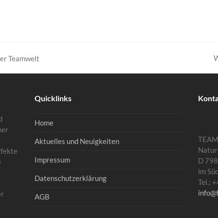
W
der Teamwelt
N
B
Quicklinks
Kont
d
Home
mer
TEA
Aktuelles und Neuigkeiten
Natur
rfekte
Impressum
D 798
e
im Sü
Datenschutzerklärung
Tel.:
info@
er
AGB