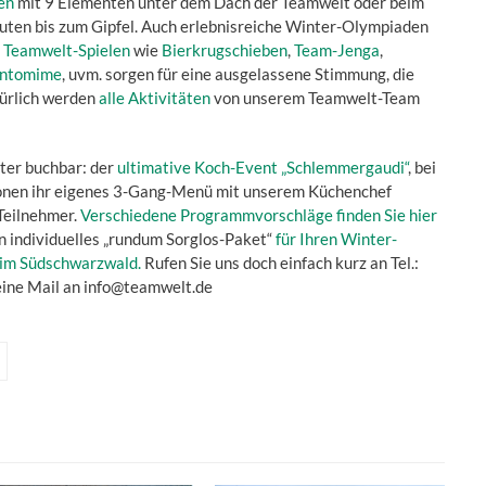
en
mit 9 Elementen unter dem Dach der Teamwelt oder beim
ten bis zum Gipfel. Auch erlebnisreiche Winter-Olympiaden
n Teamwelt-Spielen
wie
Bierkrugschieben
,
Team-Jenga
,
ntomime
, uvm. sorgen für eine ausgelassene Stimmung, die
türlich werden
alle Aktivitäten
von unserem Teamwelt-Team
nter buchbar: der
ultimative Koch-Event „Schlemmergaudi“
, bei
ionen ihr eigenes 3-Gang-Menü mit unserem Küchenchef
 Teilnehmer.
Verschiedene Programmvorschläge finden Sie hier
in individuelles „rundum Sorglos-Paket“
für Ihren Winter-
 im Südschwarzwald.
Rufen Sie uns doch einfach kurz an Tel.:
ine Mail an info@teamwelt.de