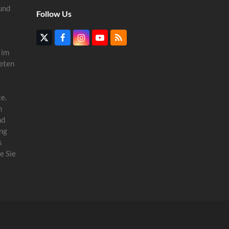
und
Follow Us
Twitter
Facebook
Instagram
YouTube
RSS
(deprecated)
 im
eten
e.
n
nd
ung
s
e Sie