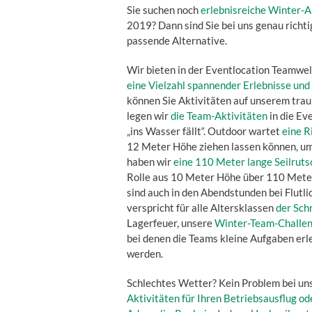
Sie suchen noch
erlebnisreiche Winter-A
2019? Dann sind Sie bei uns genau richt
passende Alternative.
Wir bieten in der Eventlocation Teamwe
eine Vielzahl spannender Erlebnisse und
können Sie Aktivitäten auf unserem tra
legen wir
die Team-Aktivitäten
in die Ev
„ins Wasser fällt“. Outdoor wartet
eine R
12 Meter Höhe ziehen lassen können, um 
haben wir
eine 110 Meter lange Seilruts
Rolle aus 10 Meter Höhe über 110 Meter
sind auch in den Abendstunden bei Flutli
verspricht für alle Altersklassen
der Sch
Lagerfeuer, unsere
Winter-Team-Challen
bei denen die Teams kleine Aufgaben erle
werden.
Schlechtes Wetter? Kein Problem bei uns
Aktivitäten
für Ihren Betriebsausflug o