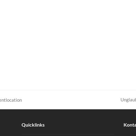
Unglau
entlocation
Nächst
Beitrag
Quicklinks
Kont