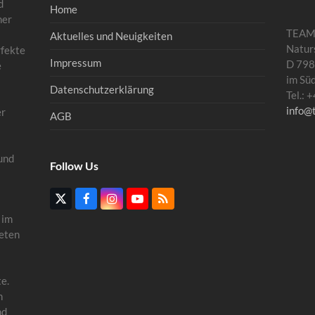
d
Home
mer
TEA
Aktuelles und Neuigkeiten
Natur
rfekte
Impressum
D 798
e
im Sü
Datenschutzerklärung
Tel.:
info@
er
AGB
und
Follow Us
Twitter
Facebook
Instagram
YouTube
RSS
(deprecated)
 im
eten
e.
n
nd