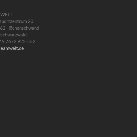
MWELT
sportzentrum 20
62 Höchenschwand
dschwarzwald
 +49 7672 922-552
teamwelt.de