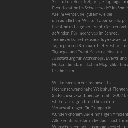
Sie suchen eine einzigartige Tagungs- un
Eventlocation im Schwarzwald? Im Som
wie im Winter, bei gutem wie bei
unfreundlichem Wetter haben sie die pe
Location mit eigener Event-Gastronomi
gefunden. Für Incentives im Schnee,
Teamevents, Betriebsausflüge sowie für
Tagungen und Seminare bieten wir mit d
Tagungs- und Event-Scheune eine top
Ausstattung für Workshops, Events und
Hüttenabende mit tollen Möglichkeiten 
Erlebnissen.
Willkommen in der Teamwelt in
Höchenschwand nahe Waldshut-Tiengen
Süd-Schwarzwald. Seit dem Jahr 2002 bi
wir herausragende und besondere
Veranstaltungen für Gruppen in
wunderschönem und einmaligen Ambient
Alle Events werden individuell nach Ihre
Wünschen geplant, zusammengestellt u