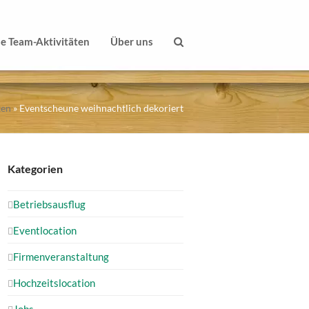
le Team-Aktivitäten
Über uns
ten
»
Eventscheune weihnachtlich dekoriert
Kategorien
Betriebsausflug
Eventlocation
Firmenveranstaltung
Hochzeitslocation
Jobs