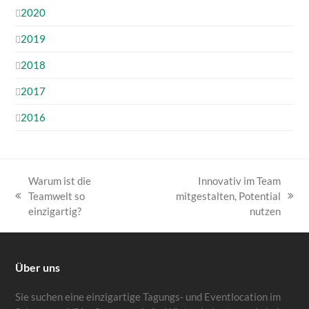
2020
2019
2018
2017
2016
Warum ist die
Innovativ im Team
Teamwelt so
mitgestalten, Potential
vorheriger
Nächster
einzigartig?
nutzen
Beitrag:
Beitrag:
Über uns
Sie suchen eine einzigartige Tagungs- und Eventlocation im