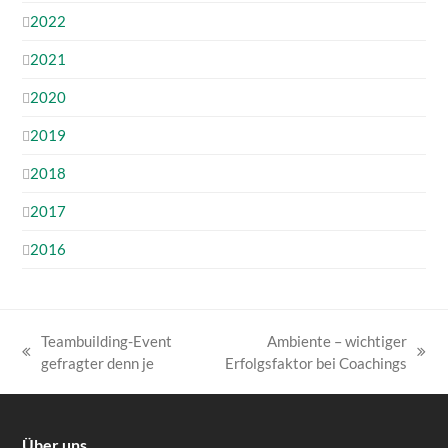
2022
2021
2020
2019
2018
2017
2016
Teambuilding-Event
Ambiente – wichtiger
vorheriger
Nächster
gefragter denn je
Erfolgsfaktor bei Coachings
Beitrag:
Beitrag:
Über uns