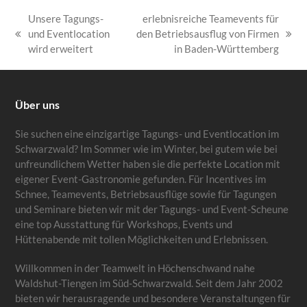
Unsere Tagungs-
erlebnisreiche Teamevents für
und Eventlocation
den Betriebsausflug von Firmen
vorheriger
Nächster
wird erweitert
in Baden-Württemberg
Beitrag:
Beitrag:
Über uns
Sie suchen eine einzigartige Tagungs- und Eventlocation im
Schwarzwald? Im Sommer wie im Winter, bei gutem wie bei
unfreundlichem Wetter haben sie die perfekte Location mit
eigener Event-Gastronomie gefunden. Für Incentives im
Schnee, Teamevents, Betriebsausflüge sowie für Tagungen
und Seminare bieten wir mit der Tagungs- und Event-Scheune
eine top Ausstattung für Workshops, Events und
Hüttenabende mit tollen Möglichkeiten und Erlebnissen.
Willkommen in der Teamwelt in Höchenschwand nahe
Waldshut-Tiengen im Süd-Schwarzwald. Seit dem Jahr 2002
bieten wir herausragende und besondere Veranstaltungen für