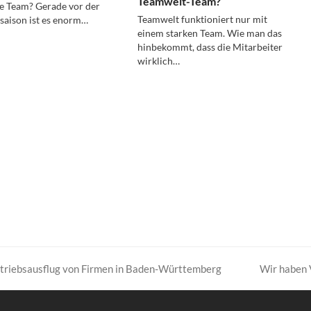
Teamwelt-Team?
e Team? Gerade vor der
Teamwelt funktioniert nur mit
aison ist es enorm…
einem starken Team. Wie man das
hinbekommt, dass die Mitarbeiter
wirklich…
Wir haben 
etriebsausflug von Firmen in Baden-Württemberg
Nächster
Beitrag: