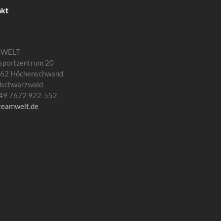
akt
MWELT
sportzentrum 20
62 Höchenschwand
dschwarzwald
 +49 7672 922-552
teamwelt.de