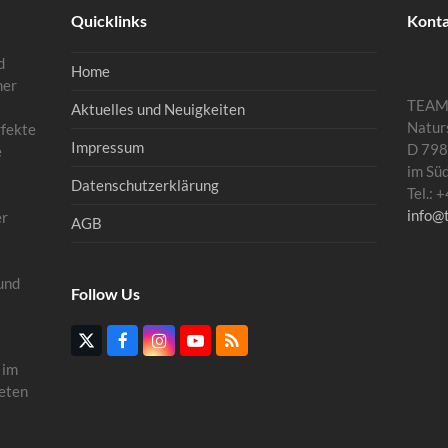
Quicklinks
Kont
d
Home
mer
TEA
Aktuelles und Neuigkeiten
Natur
rfekte
Impressum
D 798
e
im Sü
Datenschutzerklärung
Tel.:
info@
er
AGB
und
Follow Us
Twitter
Facebook
Instagram
YouTube
RSS
(deprecated)
 im
eten