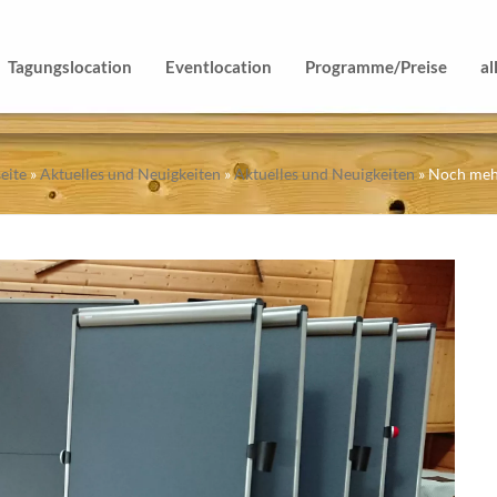
Tagungslocation
Eventlocation
Programme/Preise
al
seite
»
Aktuelles und Neuigkeiten
»
Aktuelles und Neuigkeiten
»
Noch mehr