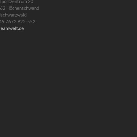
sportzentrum 20
62 Höchenschwand
dschwarzwald
 +49 7672 922-552
teamwelt.de