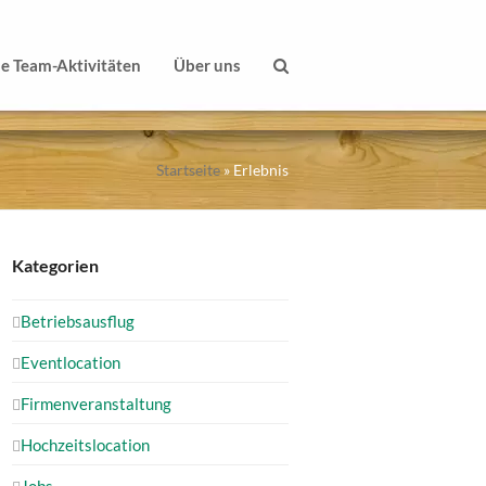
le Team-Aktivitäten
Über uns
Startseite
»
Erlebnis
Kategorien
Betriebsausflug
Eventlocation
Firmenveranstaltung
Hochzeitslocation
Jobs