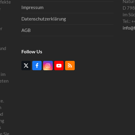
Natur
rfekte
Impressum
D 798
e
im Sü
Datenschutzerklärung
Tel.:
info@
er
AGB
und
Follow Us
Twitter
Facebook
Instagram
YouTube
RSS
(deprecated)
 im
eten
e.
n
nd
ung
s
e Sie