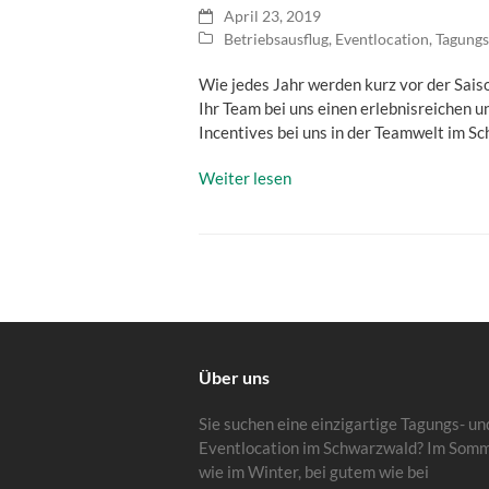
April 23, 2019
Betriebsausflug
,
Eventlocation
,
Tagungs
Wie jedes Jahr werden kurz vor der Saiso
Ihr Team bei uns einen erlebnisreichen 
Incentives bei uns in der Teamwelt im S
Weiter lesen
Über uns
Sie suchen eine einzigartige Tagungs- un
Eventlocation im Schwarzwald? Im Som
wie im Winter, bei gutem wie bei