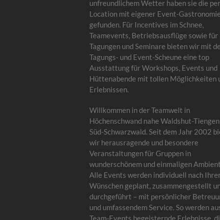
unfreundlichem Wetter haben sie die pe
Location mit eigener Event-Gastronomi
gefunden. Für Incentives im Schnee,
Teamevents, Betriebsausflüge sowie für
Tagungen und Seminare bieten wir mit d
Tagungs- und Event-Scheune eine top
Ausstattung für Workshops, Events und
Hüttenabende mit tollen Möglichkeiten 
Erlebnissen.
Willkommen in der Teamwelt in
Höchenschwand nahe Waldshut-Tiengen
Süd-Schwarzwald. Seit dem Jahr 2002 bi
wir herausragende und besondere
Veranstaltungen für Gruppen in
wunderschönem und einmaligen Ambient
Alle Events werden individuell nach Ihre
Wünschen geplant, zusammengestellt u
durchgeführt – mit persönlicher Betreu
und umfassendem Service. So werden au
Team-Events begeisternde Erlebnisse, di