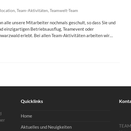
location
,
Team-Aktivitäten
,
Teamwelt-Team
n alle unsere Mitarbeiter nochmals geschult, so dass Sie und
und einzigartigen Betriebsausflug, Teamevent oder
chwarzwald erlebt. Bei allen Team-Aktivitäten arbeiten wir…
Quicklinks
Kont
d
Home
mer
TEA
Aktuelles und Neuigkeiten