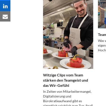
Team
Was w
eigen
Hochs
Witzige Clips vom Team
stärken den Teamgeist und
das Wir-Gefühl
In Zeiten von Mitarbeitermangel,
Digitalisierung und
Bürokratieaufwand gibt es
eigentlich reichlich zum Tun. Spaß