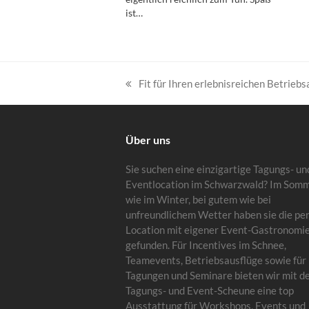
ist…
Fit für Ihren erlebnisreichen Betriebs
vorheriger
Beitrag:
Über uns
Sie suchen eine einzigartige Tagungs- un
Eventlocation im Schwarzwald? Im Som
wie im Winter, bei gutem wie bei
unfreundlichem Wetter haben sie die pe
Location mit eigener Event-Gastronomi
gefunden. Für Incentives im Schnee,
Teamevents, Betriebsausflüge sowie für
Tagungen und Seminare bieten wir mit d
Tagungs- und Event-Scheune eine top
Ausstattung für Workshops, Events und