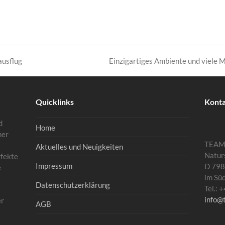
Einzigartiges Ambiente und viele M
ausflug
Nächster
Beitrag:
Quicklinks
Kont
d
Home
mer
TEA
Aktuelles und Neuigkeiten
Natur
rfekte
Impressum
D 798
e
im Sü
Datenschutzerklärung
Tel.:
info@
er
AGB