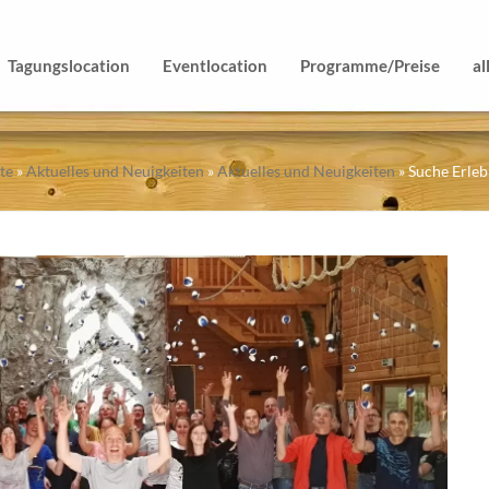
Tagungslocation
Eventlocation
Programme/Preise
al
ite
»
Aktuelles und Neuigkeiten
»
Aktuelles und Neuigkeiten
»
Suche Erle