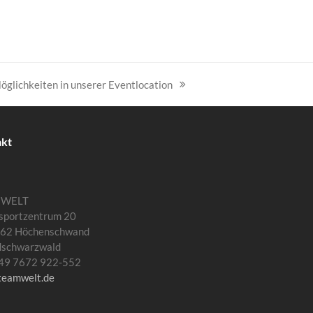
öglichkeiten in unserer Eventlocation
akt
MWELT
sportzentrum 20
62 Höchenschwand
dschwarzwald
 +49 7672 922-552
teamwelt.de