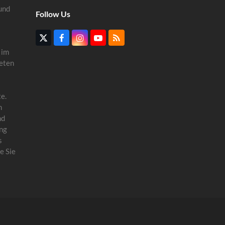
und
Follow Us
Twitter
Facebook
Instagram
YouTube
RSS
(deprecated)
 im
eten
e.
n
nd
ung
s
e Sie