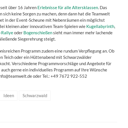
seit über 16 Jahren
Erlebnisse für alle Altersklassen
. Das
n sich keine Sorgen zu machen, denn dann hat die Teamwelt
etet in der Event-Scheune mit Nebenräumen ein möglichst
Bei kleinen aber innovativen Team-Spielen wie
Kugellabyrinth
,
-Rallye
oder
Bogenschießen
sieht man immer mehr lachende
hließende Siegerehrung steigt.
ebnisreichen Programm zudem eine rundum Verpflegung an. Ob
n Teich oder ein Hüttenabend mit Schwarzwälder
 gekocht. Verschiedene Programmvorschläge und Angebote für
t auch gerne ein individuelles Programm auf Ihre Wünsche
 info@teamwelt.de oder Tel.: +49 7672 922-552
Ideen
Schwarzwald