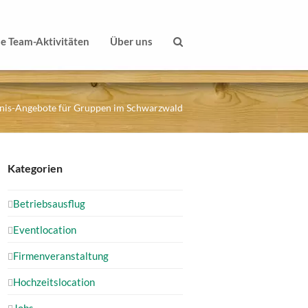
le Team-Aktivitäten
Über uns
bnis-Angebote für Gruppen im Schwarzwald
Kategorien
Betriebsausflug
Eventlocation
Firmenveranstaltung
Hochzeitslocation
Jobs