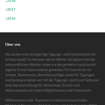
2018
2017
2016
Über uns
Sie suchen eine einzigartige Tagungs- und Eventlocation im
Schwarzwald? Im Sommer wie im Winter, bei gutem wie bei
unfreundlichem Wetter haben sie die perfekte Location mit
eigener Event-Gastronomie gefunden. Für Incentives im
Schnee, Teamevents, Betriebsausflüge sowie für Tagungen
und Seminare bieten wir mit der Tagungs- und Event-Scheune
eine top Ausstattung für Workshops, Events und
Hüttenabende mit tollen Möglichkeiten und Erlebnissen.
Willkommen in der Teamwelt in Höchenschwand nahe