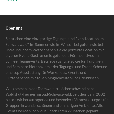
Über uns
Sie suchen eine einzigartige Tagungs- und Eventlocation im
Schwarzwald? Im Sommer wie im Winter, bei gutem wie bei
unfreundlichem Wetter haben sie die perfekte Location mit
eigener Event-Gastronomie gefunden. Für Incentives im
Schnee, Teamevents, Betriebsausflüge sowie für Tagungen
und Seminare bieten wir mit der Tagungs- und Event-Scheune
eine top Ausstattung für Workshops, Events und
Hüttenabende mit tollen Möglichkeiten und Erlebnissen.
Willkommen in der Teamwelt in Höchenschwand nahe
Waldshut-Tiengen im Süd-Schwarzwald. Seit dem Jahr 2002
bieten wir herausragende und besondere Veranstaltungen für
Gruppen in wunderschönem und einmaligen Ambiente. Alle
Events werden individuell nach Ihren Wünschen geplant,