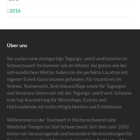
2016
Über uns
Sie suchen eine einzigartige Tagungs- und Eventlocation im
Schwarzwald? Im Sommer wie im Winter, bei gutem wie bei
unfreundlichem Wetter haben sie die perfekte Location mit
eigener Event-Gastronomie gefunden. Für Incentives im
Schnee, Teamevents, Betriebsausflüge sowie für Tagungen
und Seminare bieten wir mit der Tagungs- und Event-Scheune
eine top Ausstattung für Workshops, Events und
Hüttenabende mit tollen Möglichkeiten und Erlebnissen.
Willkommen in der Teamwelt in Höchenschwand nahe
Waldshut-Tiengen im Süd-Schwarzwald. Seit dem Jahr 2002
bieten wir herausragende und besondere Veranstaltungen für