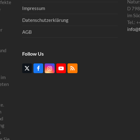
Natur
rfekte
Impressum
D 798
e
im Sü
Datenschutzerklärung
Tel.:
info@
er
AGB
und
Follow Us
Twitter
Facebook
Instagram
YouTube
RSS
(deprecated)
 im
eten
e.
n
nd
ung
s
e Sie