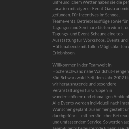
unfreundlichem Wetter haben sie die pe
Location mit eigener Event-Gastronomi
gefunden. Für Incentives im Schnee,
Teamevents, Betriebsausflüge sowie für
Tagungen und Seminare bieten wir mit d
Tagungs- und Event-Scheune eine top
Ausstattung für Workshops, Events und
Hüttenabende mit tollen Möglichkeiten 
Erlebnissen.
Willkommen in der Teamwelt in
Höchenschwand nahe Waldshut-Tiengen
Süd-Schwarzwald. Seit dem Jahr 2002 bi
wir herausragende und besondere
Veranstaltungen für Gruppen in
wunderschönem und einmaligen Ambient
Alle Events werden individuell nach Ihre
Wünschen geplant, zusammengestellt u
durchgeführt – mit persönlicher Betreu
und umfassendem Service. So werden au
Team-Events begeisternde Erlebnisse, di