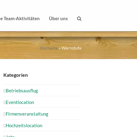
le Team-Aktivitäten
Über uns
Startseite
»
Warnstufe
Kategorien
Betriebsausflug
Eventlocation
Firmenveranstaltung
Hochzeitslocation
Jobs