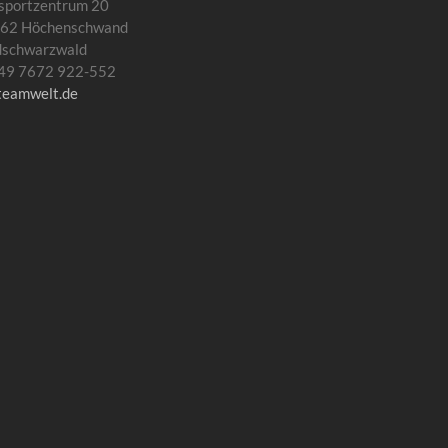
sportzentrum 20
62 Höchenschwand
dschwarzwald
 +49 7672 922-552
teamwelt.de