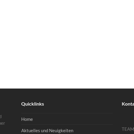
Quicklinks
Kont
d
Home
mer
TEA
Aktuelles und Neuigkeiten