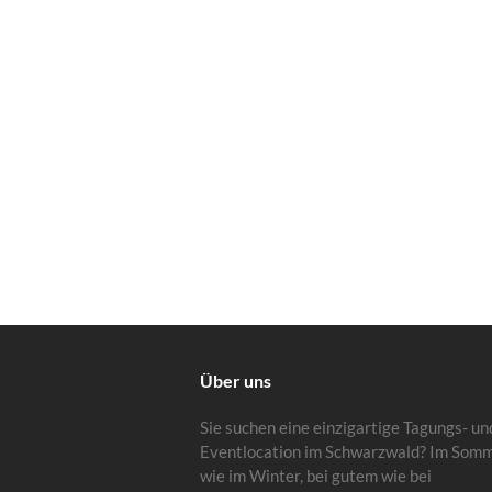
Über uns
Sie suchen eine einzigartige Tagungs- un
Eventlocation im Schwarzwald? Im Som
wie im Winter, bei gutem wie bei