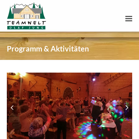
Programm & Aktivitäten
previous
next
slide
slide