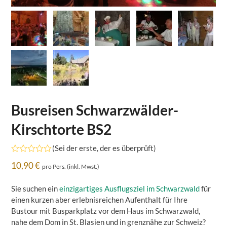
Busreisen Schwarzwälder-
Kirschtorte BS2
(
Sei der erste, der es überprüft
)
Bewertet
10,90
€
pro Pers. (inkl. Mwst.)
mit
0
von
Sie suchen ein
einzigartiges Ausflugsziel im Schwarzwald
für
5
einen kurzen aber erlebnisreichen Aufenthalt für Ihre
Bustour mit Busparkplatz vor dem Haus im Schwarzwald,
nahe dem Dom in St. Blasien und in grenznähe zur Schweiz?