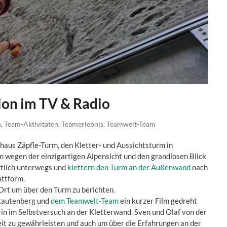
ion im TV & Radio
n
,
Team-Aktivitäten
,
Teamerlebnis
,
Teamwelt-Team
haus Zäpfle-Turm, den Kletter- und Aussichtsturm in
 wegen der einzigartigen Alpensicht und den grandiosen Blick
rtlich unterwegs und
klettern den Turm an der Außenwand
nach
attform.
Ort um über den Turm zu berichten.
Rautenberg und
dem Teamwelt-Team
ein kurzer Film gedreht
n im Selbstversuch an der Kletterwand. Sven und Olaf von der
it zu gewährleisten und auch um über die Erfahrungen an der