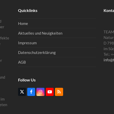
Quicklinks
Kont
d
Home
mer
TEA
Aktuelles und Neuigkeiten
Natur
rfekte
Impressum
D 798
e
im Sü
Datenschutzerklärung
Tel.:
info@
er
AGB
und
Follow Us
Twitter
Facebook
Instagram
YouTube
RSS
(deprecated)
 im
eten