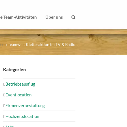
le Team-Aktivitäten
Über uns
ten
»
Teamwelt Kletteraktion im TV & Radio
Kategorien
Betriebsausflug
Eventlocation
Firmenveranstaltung
Hochzeitslocation
Jobs