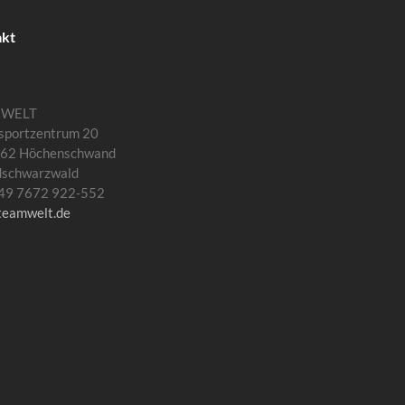
akt
MWELT
sportzentrum 20
62 Höchenschwand
dschwarzwald
 +49 7672 922-552
teamwelt.de