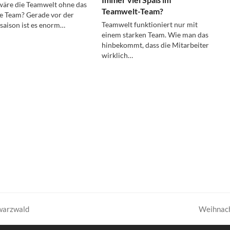
äre die Teamwelt ohne das
Teamwelt-Team?
e Team? Gerade vor der
Teamwelt funktioniert nur mit
aison ist es enorm…
einem starken Team. Wie man das
hinbekommt, dass die Mitarbeiter
wirklich…
Weihnacht
hwarzwald
Nächster
Beitrag: