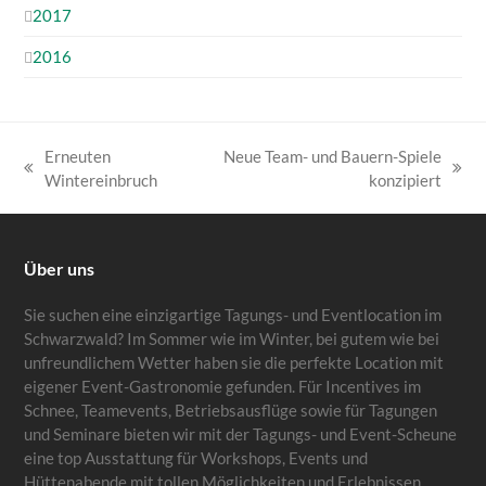
2017
2016
Erneuten
Neue Team- und Bauern-Spiele
vorheriger
Nächster
Wintereinbruch
konzipiert
Beitrag:
Beitrag:
Über uns
Sie suchen eine einzigartige Tagungs- und Eventlocation im
Schwarzwald? Im Sommer wie im Winter, bei gutem wie bei
unfreundlichem Wetter haben sie die perfekte Location mit
eigener Event-Gastronomie gefunden. Für Incentives im
Schnee, Teamevents, Betriebsausflüge sowie für Tagungen
und Seminare bieten wir mit der Tagungs- und Event-Scheune
eine top Ausstattung für Workshops, Events und
Hüttenabende mit tollen Möglichkeiten und Erlebnissen.