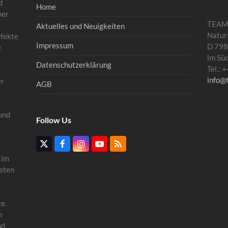
d
Home
mer
TEA
Aktuelles und Neuigkeiten
Natur
rfekte
Impressum
D 798
e
im Sü
Datenschutzerklärung
Tel.:
info@
er
AGB
und
Follow Us
Twitter
Facebook
Instagram
YouTube
RSS
(deprecated)
 im
eten
e.
n
nd