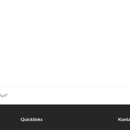
urf“
Quicklinks
Kont