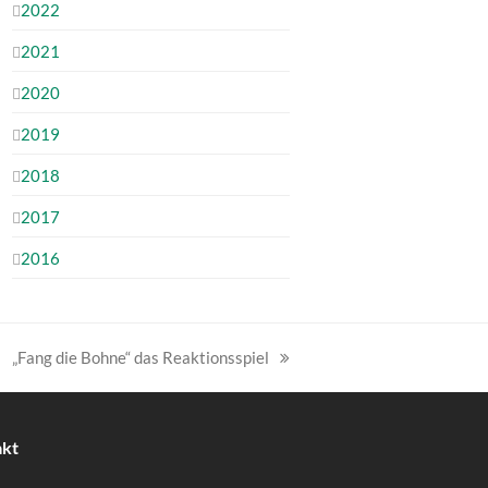
2022
2021
2020
2019
2018
2017
2016
„Fang die Bohne“ das Reaktionsspiel
Nächster
Beitrag:
akt