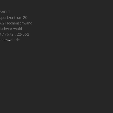
MWELT
sportzentrum 20
62 Höchenschwand
dschwarzwald
 +49 7672 922-552
teamwelt.de