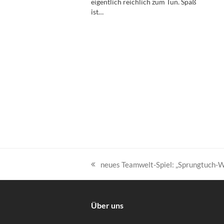
eigentlich reichlich zum Tun. Spaß
ist…
neues Teamwelt-Spiel: „Sprungtuch-W
vorheriger
Beitrag:
Über uns