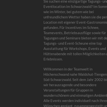
Sie suchen eine einzigartige Tagungs- un
Eventlocation im Schwarzwald? Im Som
wie im Winter, bei gutem wie bei
unfreundlichem Wetter haben sie die pe
Location mit eigener Event-Gastronomi
gefunden. Für Incentives im Schnee,
Teamevents, Betriebsausflüge sowie für
Tagungen und Seminare bieten wir mit d
Tagungs- und Event-Scheune eine top
Ausstattung für Workshops, Events und
Hüttenabende mit tollen Möglichkeiten 
Erlebnissen.
Willkommen in der Teamwelt in
Höchenschwand nahe Waldshut-Tiengen
Süd-Schwarzwald. Seit dem Jahr 2002 bi
wir herausragende und besondere
Veranstaltungen für Gruppen in
wunderschönem und einmaligen Ambient
Alle Events werden individuell nach Ihre
Wünschen geplant, zusammengestellt u