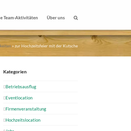
le Team-Aktivitäten
Über uns
keiten
»
zur Hochzeitsfeier mit der Kutsche
Kategorien
Betriebsausflug
Eventlocation
Firmenveranstaltung
Hochzeitslocation
Jobs