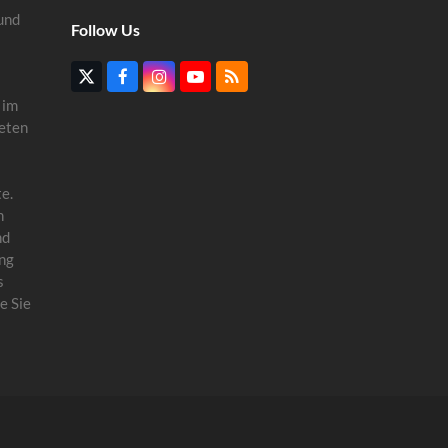
und
Follow Us
Twitter
Facebook
Instagram
YouTube
RSS
(deprecated)
 im
eten
e.
n
nd
ung
s
e Sie