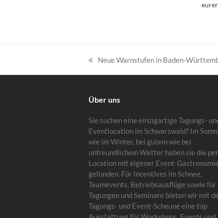
eurer
Neue Warnstufen in Baden-Württem
vorheriger
Beitrag:
Über uns
Sie suchen eine einzigartige Tagungs- un
Eventlocation im Schwarzwald? Im Som
wie im Winter, bei gutem wie bei
unfreundlichem Wetter haben sie die pe
Location mit eigener Event-Gastronomi
gefunden. Für Incentives im Schnee,
Teamevents, Betriebsausflüge sowie für
Tagungen und Seminare bieten wir mit d
Tagungs- und Event-Scheune eine top
Ausstattung für Workshops, Events und