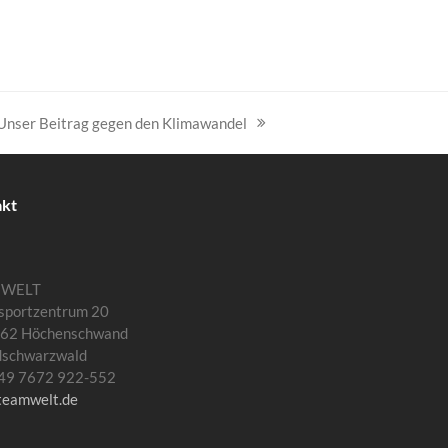
Unser Beitrag gegen den Klimawandel
Nächster
Beitrag:
akt
MWELT
sportzentrum 20
62 Höchenschwand
dschwarzwald
 +49 7672 922-552
teamwelt.de