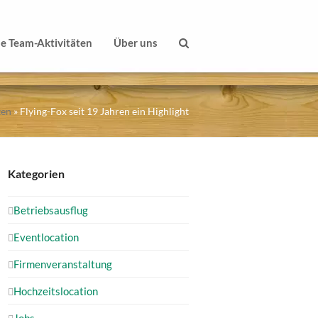
le Team-Aktivitäten
Über uns
ten
»
Flying-Fox seit 19 Jahren ein Highlight
Kategorien
Betriebsausflug
Eventlocation
Firmenveranstaltung
Hochzeitslocation
Jobs