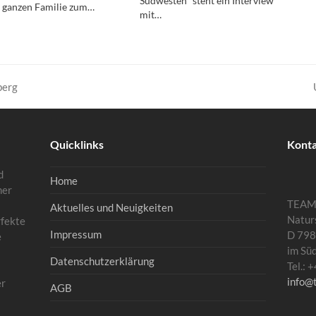
Südwesten“ steht ein Interview
 ganzen Familie zum…
mit…
berg
Quicklinks
Kont
d
Home
mer
TEA
Aktuelles und Neuigkeiten
Natur
rfekte
Impressum
D 798
e
im Sü
Datenschutzerklärung
Tel.:
info@
er
AGB