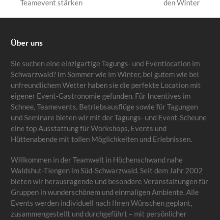
vorheriger
Nächster
Teamevent stärken
den Winter
Beitrag:
Beitrag:
Über uns
Sie suchen eine einzigartige Tagungs- und Eventlocation im
Schwarzwald? Im Sommer wie im Winter, bei gutem wie bei
unfreundlichem Wetter haben sie die perfekte Location mit
eigener Event-Gastronomie gefunden. Für Incentives im
Schnee, Teamevents, Betriebsausflüge sowie für Tagungen
und Seminare bieten wir mit der Tagungs- und Event-Scheune
eine top Ausstattung für Workshops, Events und
Hüttenabende mit tollen Möglichkeiten und Erlebnissen.
Willkommen in der Teamwelt in Höchenschwand nahe
Waldshut-Tiengen im Süd-Schwarzwald. Seit dem Jahr 2002
bieten wir herausragende und besondere Veranstaltungen für
Gruppen in wunderschönem und einmaligen Ambiente. Alle
Events werden individuell nach Ihren Wünschen geplant,
zusammengestellt und durchgeführt – mit persönlicher