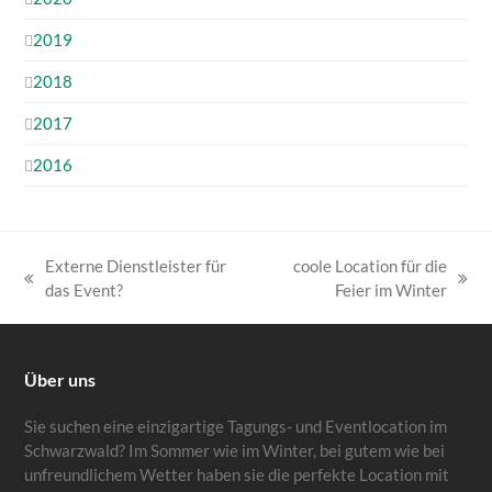
2019
2018
2017
2016
Externe Dienstleister für
coole Location für die
vorheriger
Nächster
das Event?
Feier im Winter
Beitrag:
Beitrag:
Über uns
Sie suchen eine einzigartige Tagungs- und Eventlocation im
Schwarzwald? Im Sommer wie im Winter, bei gutem wie bei
unfreundlichem Wetter haben sie die perfekte Location mit