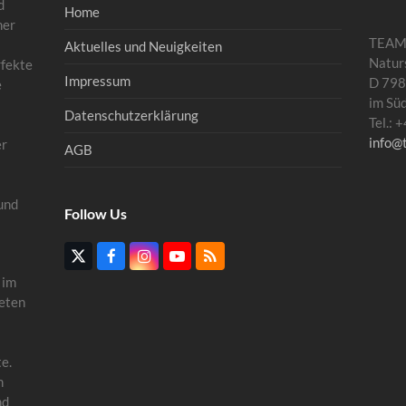
d
Home
mer
TEA
Aktuelles und Neuigkeiten
Natur
rfekte
Impressum
D 798
e
im Sü
Datenschutzerklärung
Tel.:
info@
er
AGB
und
Follow Us
Twitter
Facebook
Instagram
YouTube
RSS
(deprecated)
 im
eten
e.
n
nd