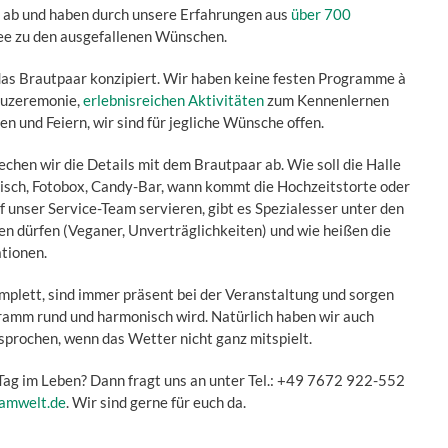
 ab und haben durch unsere Erfahrungen aus
über 700
ee zu den ausgefallenen Wünschen.
r das Brautpaar konzipiert. Wir haben keine festen Programme à
rauzeremonie,
erlebnisreichen Aktivitäten
zum Kennenlernen
en und Feiern, wir sind für jegliche Wünsche offen.
chen wir die Details mit dem Brautpaar ab. Wie soll die Halle
tisch, Fotobox, Candy-Bar, wann kommt die Hochzeitstorte oder
 unser Service-Team servieren, gibt es Spezialesser unter den
hen dürfen (Veganer, Unverträglichkeiten) und wie heißen die
tionen.
plett, sind immer präsent bei der Veranstaltung und sorgen
ramm rund und harmonisch wird. Natürlich haben wir auch
prochen, wenn das Wetter nicht ganz mitspielt.
 Tag im Leben? Dann fragt uns an unter Tel.: +49 7672 922-552
amwelt.de
. Wir sind gerne für euch da.