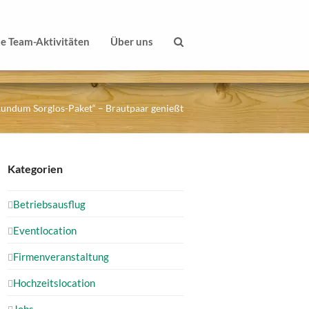
le Team-Aktivitäten
Über uns
Rundum Sorglos-Paket“ – Brautpaar genießt
Kategorien
Betriebsausflug
Eventlocation
Firmenveranstaltung
Hochzeitslocation
Jobs