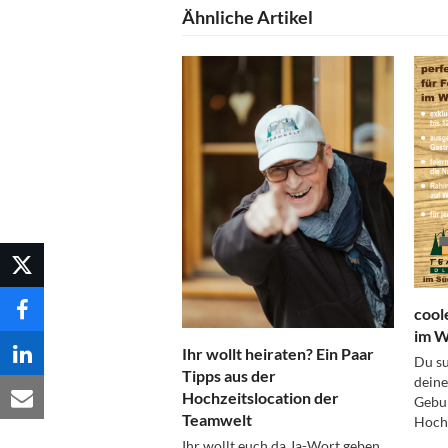
Ähnliche Artikel
cool
im W
Ihr wollt heiraten? Ein Paar
Du su
Tipps aus der
deine
Hochzeitslocation der
Gebur
Teamwelt
Hoch
Ihr wollt euch da Ja-Wort geben