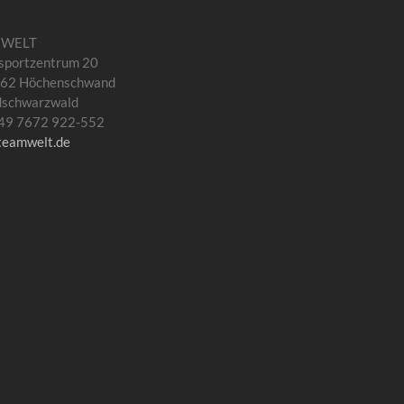
MWELT
sportzentrum 20
62 Höchenschwand
dschwarzwald
 +49 7672 922-552
teamwelt.de