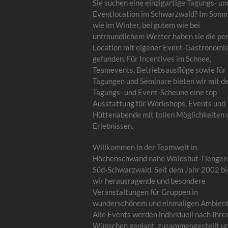
Sie suchen eine einzigartige Tagungs- un
Eventlocation im Schwarzwald? Im Som
wie im Winter, bei gutem wie bei
unfreundlichem Wetter haben sie die pe
Location mit eigener Event-Gastronomi
gefunden. Für Incentives im Schnee,
Teamevents, Betriebsausflüge sowie für
Tagungen und Seminare bieten wir mit d
Tagungs- und Event-Scheune eine top
Ausstattung für Workshops, Events und
Hüttenabende mit tollen Möglichkeiten 
Erlebnissen.
Willkommen in der Teamwelt in
Höchenschwand nahe Waldshut-Tiengen
Süd-Schwarzwald. Seit dem Jahr 2002 bi
wir herausragende und besondere
Veranstaltungen für Gruppen in
wunderschönem und einmaligen Ambient
Alle Events werden individuell nach Ihre
Wünschen geplant, zusammengestellt u