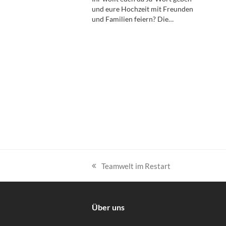
und eure Hochzeit mit Freunden
und Familien feiern? Die…
Teamwelt im Restart
vorheriger
Beitrag:
Über uns